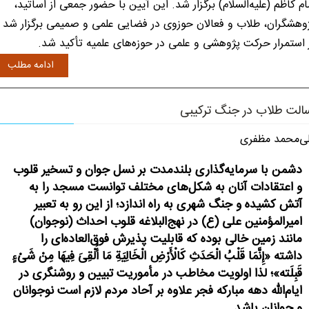
ام کاظم (علیه‌السلام) برگزار شد. این آیین با حضور جمعی از اساتید،
وهشگران، طلاب و فعالان حوزوی در فضایی علمی و صمیمی برگزار شد 
 استمرار حرکت پژوهشی و علمی در حوزه‌های علمیه تأکید شد.
ادامه مطلب
الت طلاب در جنگ ترکیبی
ی‌محمد مظفری
دشمن با سرمایه‌گذاری بلندمدت بر نسل جوان و تسخیر قلوب
و اعتقادات آنان به شکل‌های مختلف توانست مسجد را به
آتش کشیده و جنگ شهری به راه اندازد؛ از این رو به تعبیر
امیرالمؤمنین علی (ع) در نهج‌البلاغه قلوب احداث (نوجوان)
مانند زمین خالی بوده که قابلیت پذیرش فوق‌العاده‌ای را
داشته «إِنَّمَا قَلْبُ الْحَدَثِ کَالْأَرْضِ الْخَالِیَةِ مَا أُلْقِیَ فِیهَا مِنْ شَیْ‌ءٍ
قَبِلَته‌‌‌»؛ لذا اولویت مخاطب در مأموریت تبیین و روشنگری در
ایام‌الله دهه مبارکه فجر علاوه بر آحاد مردم لازم است نوجوانان
و جوانان باشد‌‌.