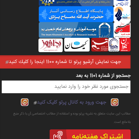
جهت نمايش آرشيو پرتو تا شماره 1100 اينجا را كليك كنيد
(link is external)
جستجو از شماره 1101 به بعد
فرم جستجو
(link is
جهت ورود به کانال پرتو کلیک کنید
external)
مطالب این سایت متعلق به نشریه پرتو بوده و استفاده از مطالب اختصاصی آن با ذکر منبع
بلامانع است.