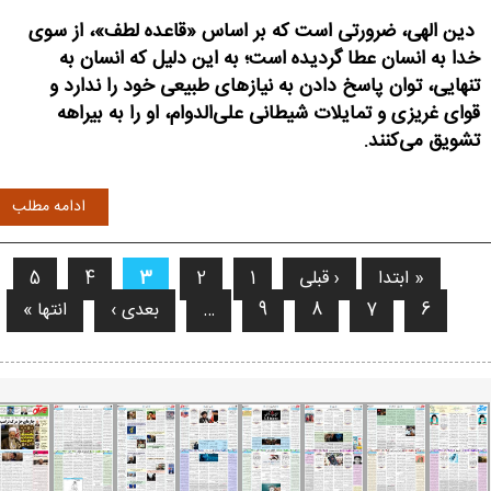
دین الهی، ضرورتی است که بر اساس «قاعده لطف»، از سوی
خدا به انسان عطا گردیده است؛ به این دلیل که انسان به
تنهایی، توان پاسخ دادن به نیازهای طبیعی خود را ندارد و
قوای غریزی و تمایلات شیطانی علی‌الدوام، او را به بیراهه
تشویق می‌کنند.
ادامه مطلب
« ابتدا
‹ قبلی
1
2
3
4
5
فحه‌ها
6
7
8
9
…
بعدی ›
انتها »