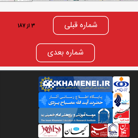
شماره قبلی
3 از 187
شماره بعدی