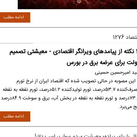
ادامه مطلب
صاد 1276
۱۰ نکته از پیامدهای ویرانگر اقتصادی - معیشتی تصمیم
لت برای عرضه برق در بورس
د امیرحسین حسینی
. این مصوبه در حالی تصویب شده که اقتصاد ایران از نرخ تورم
مصرف‌کننده ۵۳.۷درصد، تورم تولیدکننده ۵۱.۲درصد، تورم نقطه به نقطه
۷۳.۵درصد و تورم نقطه به نقطه در بخش آب، برق و سوخت ۸۴.۹درصد
ج می‌برد.
ادامه مطلب
ال با پای پیاده؛ معیشت مردم سوار بر اسب دلار!