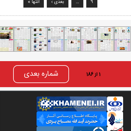
9
…
بعدی ›
انتها »
شماره بعدی
1 از 186