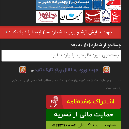
جهت نمايش آرشيو پرتو تا شماره 1100 اينجا را كليك كنيد
(link is external)
جستجو از شماره 1101 به بعد
فرم جستجو
(link is
جهت ورود به کانال پرتو کلیک کنید
external)
مطالب این سایت متعلق به نشریه پرتو بوده و استفاده از مطالب اختصاصی آن با ذکر منبع
بلامانع است.