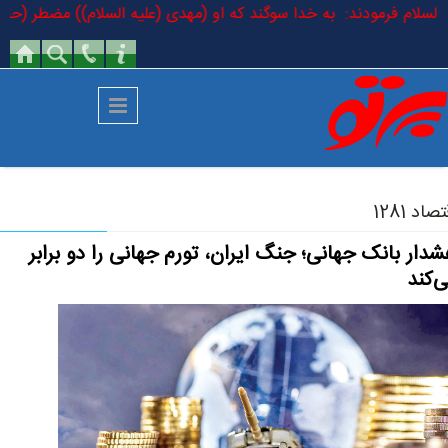
رفتن به محتوای اصلی
 علیه السلام فرمودند: به خدا سوگند که او (مهدی (علیه السلام)) مضطر (حق
صاد 1281
دار بانک جهانی؛ جنگ ایران، تورم جهانی را دو برابر
‌کند