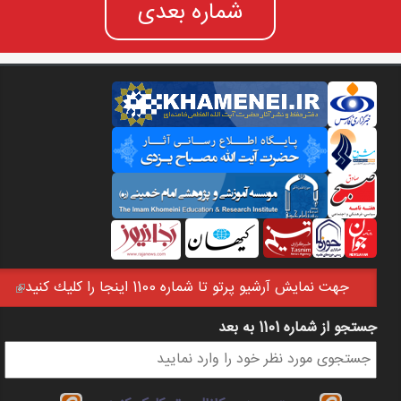
شماره بعدی
جهت نمايش آرشيو پرتو تا شماره 1100 اينجا را كليك كنيد
(link is external)
جستجو از شماره 1101 به بعد
فرم جستجو