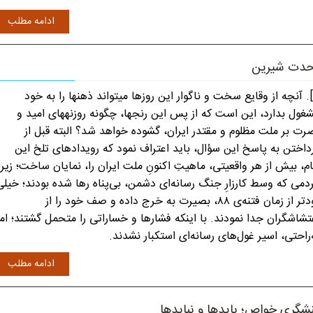
ادامه مطلب
دت شیرین
[1]. آنچه از وقایع سخت و ناگوار این روزها میتواند ذهنها را به خود
غول بدارد، این است که از پس این رنجها، چگونه روزنههای امید و
رت بر ملت مظلوم و مقتدر ایران، گشوده خواهد شد؟ البته قبل از
داختن به پاسخ این سؤال، باید اعتراف نمود که رویدادهای تلخ این
ام، بیش از هر واقعیتی، ماهیتِ اکنونِ ملت ایران را، نمایان ساخت؛ زیرا
دمی که وسط کارزارِ جنگ رسانه‌ای دشمن، بی‌پناه رها شده بودند؛ خیلی
زودتر از زمان فتنه‌ی ۸۸، بصیرت به خرج داده و صف خود را از
تشاشگران جدا نمودند. با اینکه فشارها و خساراتی را متحمل گشتند؛ اما
‌راحتی، اسیر غول‌های رسانه‌ای استکبار نشدند.
ادامه مطلب
شگری خواص؛ بایدها و نبایدها