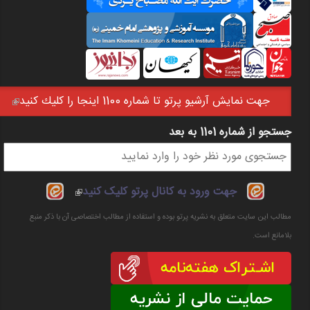
جهت نمايش آرشيو پرتو تا شماره 1100 اينجا را كليك كنيد
(link is external)
جستجو از شماره 1101 به بعد
فرم جستجو
(link is
جهت ورود به کانال پرتو کلیک کنید
external)
مطالب این سایت متعلق به نشریه پرتو بوده و استفاده از مطالب اختصاصی آن با ذکر منبع
بلامانع است.