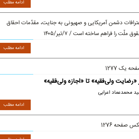
ادامه مطلب
ترافات دشمن آمریکایی و صهیونی به جنایت، مقدّمات احقاق
وق ملّت را فراهم ساخته است / ۷/تیر/۱۴۰۵
ادامه مطلب
حه یک 1277
 «رضایت ولی‌فقیه» تا «اجازه ولی‌فقیه»
د محمدعماد اعرابی
ادامه مطلب
س صفحه 1276