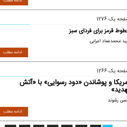
ادامه مطلب
حه یک 1276
وط قرمز برای فردای سبز
د محمدعماد اعرابی
ادامه مطلب
حه یک 1266
مریکا و پوشاندن «دود رسوایی» با «آتش
هدید»
ن رشوند
ادامه مطلب