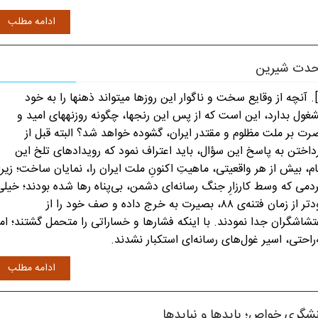
ادامه مطلب
دت شیرین
[1]. آنچه از وقایع سخت و ناگوار این روزها میتواند ذهنها را به خود
غول بدارد، این است که از پس این رنجها، چگونه روزنههای امید و
رت بر ملت مظلوم و مقتدر ایران، گشوده خواهد شد؟ البته قبل از
داختن به پاسخ این سؤال، باید اعتراف نمود که رویدادهای تلخ این
ام، بیش از هر واقعیتی، ماهیتِ اکنونِ ملت ایران را، نمایان ساخت؛ زیرا
دمی که وسط کارزارِ جنگ رسانه‌ای دشمن، بی‌پناه رها شده بودند؛ خیلی
زودتر از زمان فتنه‌ی ۸۸، بصیرت به خرج داده و صف خود را از
تشاشگران جدا نمودند. با اینکه فشارها و خساراتی را متحمل گشتند؛ اما
‌راحتی، اسیر غول‌های رسانه‌ای استکبار نشدند.
ادامه مطلب
شگری خواص؛ بایدها و نبایدها