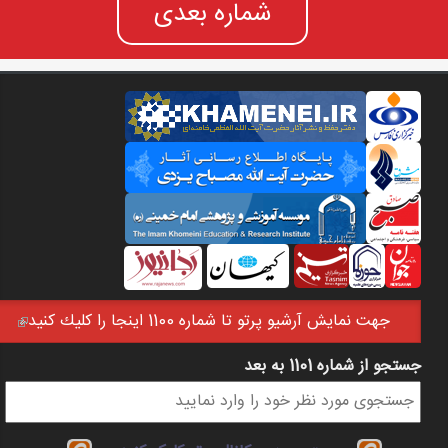
شماره بعدی
جهت نمايش آرشيو پرتو تا شماره 1100 اينجا را كليك كنيد
(link is external)
جستجو از شماره 1101 به بعد
فرم جستجو