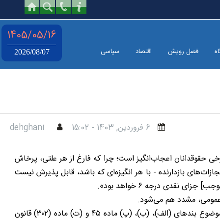
1405/05/16
اه
فصل رویش
اقتصاد
سیاسی
2026/08/07
6 فروردين, 1403 - 15:02
dehghani
ی حقوقدانان اعجاب‌انگیز است؛ چرا که فارغ از هر علتی، پرخاش
ق ماده ۶۰۸ قانون مجازات اسلامی بخش - تعزیرات و مجازات‌های بازدارنده - با هر انگیزه‌ای که باشد، قابل پذیرش نیست
نقدی درجه ۶ خواهد بود».
 عمومی، مشدد هم می‌شود.
اما اگر روحانی واقعاً اقدام به تصویربرداری کرده باشد، بر اساس تبصره ۱ ماده ۴۵ آیین دادرسی کیفری - که اشعار دارد: «چنانچه جرایم موضوع بندهای (الف)، (ب)، (پ) ماده ۴۵ و (ت) ماده (۳۰۲) قانون