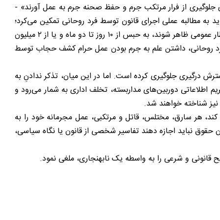
 جلوگیری از فرار مرتکب جرم و حفظ صحنه جرم به عمل آورند» -
ید به مطالبه عملی اجرای قانون توسط فرد روحانی تمکین می‌کرد؛
زیرا عمل کشف حجاب در اماکن عمومی حسب تبصره ماده ۶۳۸ قانون مجازات محکوم است: «زنانی که بدون حجاب شرعی در معابر و انظار عمومی ظاهر شوند، به حبس از ۱۰ روز تا دو ماه و یا از ۲ میلیون
 فرد روحانی، داشتن علم به جرم بودن عمل حرام کشف حجاب توسط
سترش درگیری جلوگیری کرده است. اما در این میان، تذکر ندادنِ به
اطلاعاتی دوربین‌های مداربسته، تخلف اداری به شمار می‌رود و
 کند، هر سارق، مختلس، قاتل و مرتکبی، عمل مجرمانه خود را به
ان حقوق نباید اجازه دهند تفاسیر شخصی از قانون یا نگاه سیاسی،
ح قانونی و شرعی را به واسطه یک نابهنجاری، ملغی نمود.