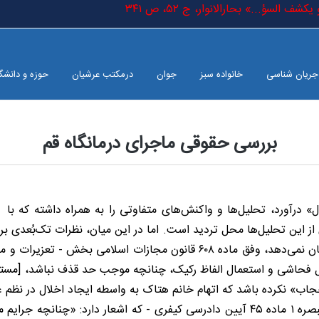
 السؤ...» بحارالانوار، ج ٥٢، ص ٣٤١
جریان شناسی
خانواده سبز
جوان
درمکتب عرشیان
حوزه و دانشگ
بررسی حقوقی ماجرای درمانگاه قم
» درآورد، تحلیل‌ها و واکنش‌های متفاوتی را به همراه داشته که با
 این تحلیل‌ها محل تردید است. اما در این میان، نظرات تک‌بُعدی برخ
و ناسزاگویی در برابر یک فرد از آحاد جامعه که واکنشی از خود نشان نمی‌دهد، وف
فحاشی و استعمال الفاظ رکیک، چنانچه موجب حد قذف نباشد، [مستوجب] جزای 
حجاب» نکرده باشد که اتهام خانم هتاک به واسطه ایجاد اخلال در نظم