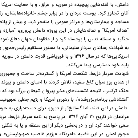
داعش، با فتنه‌هایی پیچیده در سوریه و عراق، و با حمایت امریکا 
آنان تجاوز کرد. پوست مردان را در برابر چشم خانواده‌هایشان، زنده
مساجد و بیمارستان‌ها و مراکز عمومی را منفجر کرد، و بیش از پانص
"هدف امریکا" و تفاله‌هایش در این پروژه داعش پروری، "مبارزه با
جنگید و مسئله قدس را برجسته کرد و از مظلومان جهان دفاع نمود.
به شهادت رساندن سردار سلیمانی، با دستور مستقیم رئیس‌جمهور وقت 
امریکایی‌ها که در سال ۱۳۹۶ و با فروپاشی
پلید خود دسترسی پیدا می‌کنند.
شهادت سردار دل‌ها، شکست امریکا را گسترده‌تر ساخت و جمهوری اسل
از همان روز سران کاخ سفید، تلاش کردند با احیای داعش و پیوند گر
جنگ ترکیبی، نتیجه نشست‌های مکرر پیروان شیطان بزرگ بود که جرقه‌اش در 
"اغتشاشی برنامه‌ریزی‌شده"، با رهبری امریکا و رژیم جعلی صهیونی
داعش در این فتنه، اما گستاخ‌تر از دیروز، برای دست‌درازی به حر
مرادمان در تاریخ ۳۰ آبان ۱۳۹۶ در پاسخ 
سعی خواهند کرد آن را در بخشی دیگر از این منطقه و یا به شکلی دی
مجرم اصلی در این قضیه «امریکا» «رژیم غاصب صهیونیستی» و «