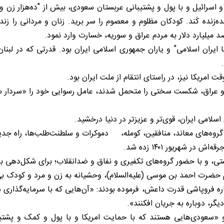
و اسرائیل و با پول و پشتیبانی عربستان سعودی، بیش از "ده‌هزار زن و 
‌زنده کَند. کودکان مظلوم و معصوم را سر برید. زنان و مردانی را زنده‌ز
د میلیارد دلار به مردم عراق و سوریه، خسارت وارد نمود.
 ایران اسلامی" و یاران جمهوری اسلامی ایران بود. قدرتی که در لبنا
امریکا نیز، در راستای انتقام از ملت ایران بود.
 قدرت داعش در سوریه و عراق، شکست سختی را متحمل شدند، عامل رسوایی خود را «
امی ایران، قوی‌تر و عزیزتر در دنیا درخشید.
وه‌های معاند، منافقین، کومله، دموکرات و سلطنت‌طلب‌ها، راه جدیدی را
شهریور ۱۴۰۱ زده شد.
ستی، و با حضور گروه‌های تکفیری و نفاق و ضدانقلاب؛ برای شکل‌دهی ب
م حضرت احمد بن موسی (علیه‌السلام)، وحشیانه به زن و مرد و کودک بی‌
به نامه سردار دل‌ها، درباره فروپاشی قدرت داعش، فرموده بودند: «آن‌هایی که با س
گر، دوباره به جریان افکنند».
سعودی‌هایی هستند که با حمایت امریکا و با پول و کمک و پشتیبان