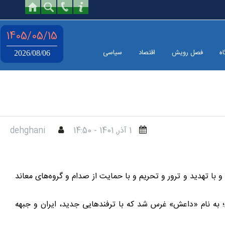
1405/05/15
اه
فصل رویش
اقتصاد
سیاسی
2026/08/06
1 آذر, 1401 - 14:50
dehghani
له، و با تهدید و ترور و تحریم و با حمایت از صدام و گروه‌های معاند
ی؛ به نام «داعش» غرس شد که با ترفندهایی جدید، ایران و جبهه