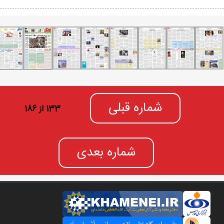
شماره قبلی
133 از 186
شماره بعدی