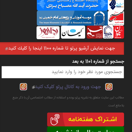
جهت نمايش آرشيو پرتو تا شماره 1100 اينجا را كليك كنيد
(link is external)
جستجو از شماره 1101 به بعد
فرم جستجو
(link is
جهت ورود به کانال پرتو کلیک کنید
external)
مطالب این سایت متعلق به نشریه پرتو بوده و استفاده از مطالب اختصاصی آن با ذکر منبع
بلامانع است.