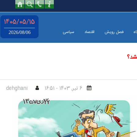
1405/05/15
اه
فصل رویش
اقتصاد
سیاسی
2026/08/06
یشد؟
6 تير, 1403 - 16:51
dehghani