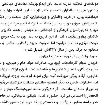
مؤلفه‌های تحکیم قدرت مانند باور ایدئولوژیک، نهادهای میانجی ی
پاداش‌‌دهی به وفاداران تضمین کند. ازجمله این افراد، وزرا یا ب
فرمانفرماییان، در خرید وفاداری و ویژه‌‌خواری، گوی سبقت را از دی
تیمورتاش، «وزیر دربار، پس از پادشاه، قدرتمندترین مرد ایران 
درباره مدرنیزاسیون فرهنگی و اجتماعی، و مهم‌‌تر از همه، تکاپو
خاندان پهلوی برگزیده شد. از این تاریخ به بعد، وی به یک مرجع ت
دولت مرکزی به اجرا درآورد؛ اما ضرورت خرید وفاداری، دائمی و 
محکوم به مرگ پس از سال 1227ش. تبدیل شد.»!
خرید وفاداری در دوره محمدرضا پهلوی
خریدن سهام کارخانجات اروپایی، صادرات مواد خام راهبردی، و سا
میان نزدیکان، اعم از شاهپورها و شاهدخت‌‌ها، امرای ارتش، وزرا و و
خارجی، ارقام بزرگی دریافت کرد؛ برای نمونه او بابت پروژه نیرو
این امتیازات خاص به دیگر اعضای خاندان سلطنت نیز تعلق می‌‌گرف
به‌ غیر از خاندان سلطنت، افراد دیگری مانند امیرهوشنگ دولو و عبد
انحصار را احساس می‌کرد، حضور داشت. علینقی عالیخانی، در خاط
«در جلسه‌‌ معاون بازرگانی و نخست‌‌وزیر که دولو نیز حضور داشت