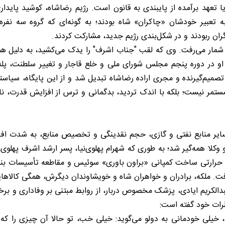
ا تعهد برآمده از پایبندی به قانون است. رژیم رضاشاه، کوشید پایدا
ه تعبیر خودشان «چاکران» شاه بودند؛ به ‌گونه‌ای که گروه سه ‌نفره 
گران ربودند و در شکل‌‌بندی رژیم جدید، مشارکت کردند.
به ‌شمار می‌‌رفت. وی که لقب "جناب اشرف" را یدک می‌‌کشید، به دلیل
ی او در دوره پنجم مجلس شورای ملی و خلع قاجار و تغییر سلطنت، پله‌
صمیم‌‌گیرنده و مجری اراده رضاشاه تبدیل شد و از این پایگاه، سیاست
مستمر نیست؛ بلکه با اندک تردید، بدگمانی و ترس از افزایش قدرت، 
یر منابع نفتی و گازی، حجم نقدینگی و تخصیص منابع، به ‌شدت افزایش
کلا همه‌‌گیر شد؛ به‌ طوری ‌که شهرام پهلوی‌‌نیا، پسر ارشد اشرف پهلوی، 
گاه حرارتی ساخت کمپانی «براون باوری» سوئیس و مقاطعه تأسیسات بندر
ت. ملکه، برادران و خواهران شاه و خویشاوندان دیگرش، همگی کالاهای
الکریم ایادی، پزشک مخصوص دربار، از روابط مبتنی بر وفاداری و برخورد
رات خود گفته است:
ه، خیلی خودمانی به دولو می‌‌گوید: خیلی خب، تو حالا آن چیزی را که 