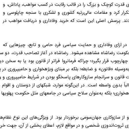
ای قدرت کوچک و بزرگ را در قالب رقابت در کسب مواهب، پاداش، و
کرار کرد و مقامات عالی‌‌رتبه کشوری و لشکری با سنجه چاپلوسی و
یمودند. پرسش اصلی این است که خرید وفاداری و دریافت مواهب در
] در ازای وفاداری و حمایت سیاسی فردِ حامی و تابع، چیزهایی که
کومت رضاشاه مشاهده میشود. رضاشاه در آغاز تصاحب قدرت، دو ستون 
 چهارچوب قرار بگیرد؛ چراکه فرمانروا فراتر از قانون بود یا به سخن 
به‌وسیله «قانون» و ضابطه؛ بلکه بر مبنای ویژهخواری و حامیپروری در 
انون و سرانجام سازوکارهای پاسخگو بودن در شرایط حامیپروری و و
غالباً بدون واسطه است. در این‌گونه موارد، شبکهای از دوستان و اقو
ویژهخواری؛ بلکه به‌عنوان سلاح سیاسی در جامعهای مثل حکومت پهلویها 
ز سازوکاری جهان‌سومی برخوردار بود. از ویژگی‌‌های این نوع نظام‌‌ها
ی ثروت‌‌اندوزی شخصی و در مواقع لازم، اعطای بخشی از آن، ‌جهت خری