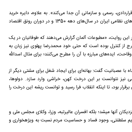
راردادی، رسمی و سازمانی آن جدا می‌‌کند». به علاوه، دایره خرید
وفاداری منحصر به افراد نزدیک حلقه قدرت نبود؛ بلکه نظامیان را نیز شامل می‌‌شد. یکی از این نظامیان، ارتشبد طوفانیان، مسئول خریدهای نظامی ایران در سال‌‌های دهه 1350 و در دوران رونق اقتصاد
ین روایت، «مطبوعات آلمان گزارش می‌‌دهند که طوفانیان در یک
ارج از کنترل بوده است که حتی خود محمدرضا پهلوی نیز زبان به
احت، ایده‌‌های مبارزه با آن را مطرح می‌‌کنند؛ برای مثال اسدالله
ا عصبانیت گفت: بهانه‌‌ای برای ایجاد شغل برای مشتی دیگر از
اسی نیز نتوانست بر این درخت کهن، خراشی وارد سازد. دولوها،
ان برقرار بود، تا اینکه انقلاب فرا رسید و توانست ریشه این درخت را
یکان آنها میشد؛ بلکه افسران عالیرتبه، وزرا، وکلای مجلس ملی و
ی رژیم سلطنتی، وجود فساد و حساسیت مردم نسبت به ویژهخواری و