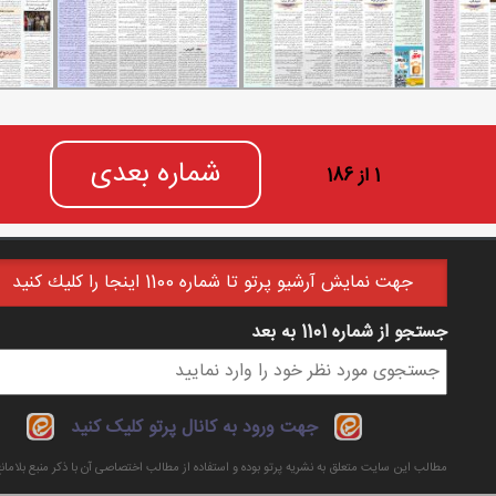
شماره بعدی
1 از 186
جهت نمايش آرشيو پرتو تا شماره 1100 اينجا را كليك كنيد
جستجو از شماره 1101 به بعد
فرم جستجو
جهت ورود به کانال پرتو کلیک کنید
مطالب این سایت متعلق به نشریه پرتو بوده و استفاده از مطالب اختصاصی آن با ذکر منبع بلاما