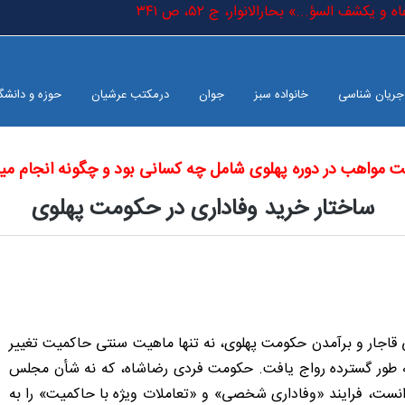
و یکشف السؤ...» بحارالانوار، ج ٥٢، ص ٣٤١
جریان شناسی
خانواده سبز
جوان
درمکتب عرشیان
حوزه و دانشگ
ت مواهب در دوره پهلوی شامل چه کسانی بود و چگونه انجام م
ساختار خرید وفاداری در حکومت پهلوی
ی قاجار و برآمدن حکومت پهلوی، نه ‌تنها ماهیت سنتی حاکمیت تغییر
 به طور گسترده رواج یافت. حکومت فردی رضاشاه، که نه شأن مجلس
دانست، فرایند «وفاداری شخصی» و «تعاملات ویژه با حاکمیت» را به‌