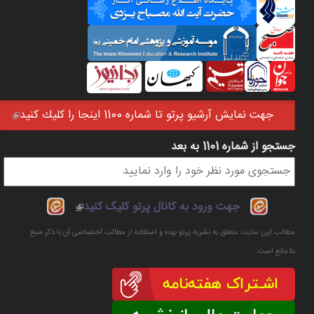
جهت نمايش آرشيو پرتو تا شماره 1100 اينجا را كليك كنيد
(link is external)
جستجو از شماره 1101 به بعد
فرم جستجو
(link is
جهت ورود به کانال پرتو کلیک کنید
external)
مطالب این سایت متعلق به نشریه پرتو بوده و استفاده از مطالب اختصاصی آن با ذکر منبع
بلامانع است.