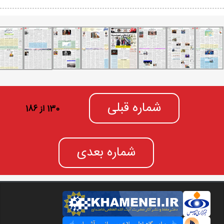
شماره قبلی
130 از 186
شماره بعدی