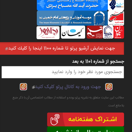
جهت نمايش آرشيو پرتو تا شماره 1100 اينجا را كليك كنيد
(link is external)
جستجو از شماره 1101 به بعد
فرم جستجو
(link is
جهت ورود به کانال پرتو کلیک کنید
external)
مطالب این سایت متعلق به نشریه پرتو بوده و استفاده از مطالب اختصاصی آن با ذکر منبع
بلامانع است.