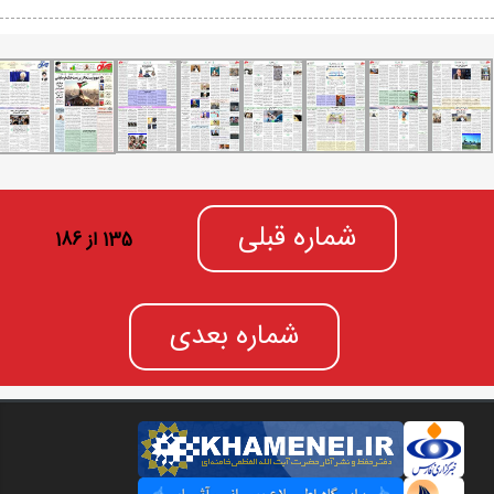
شماره قبلی
135 از 186
شماره بعدی