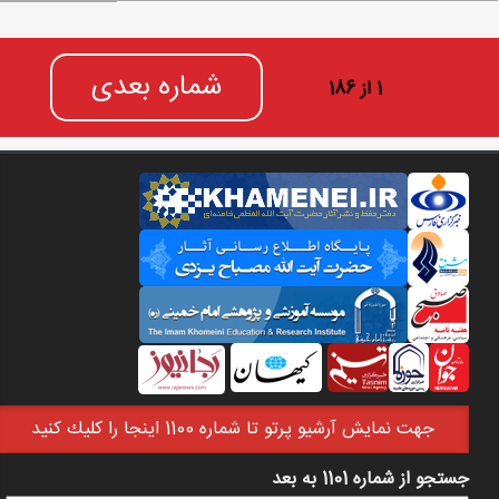
شماره بعدی
1 از 186
جهت نمايش آرشيو پرتو تا شماره 1100 اينجا را كليك كنيد
جستجو از شماره 1101 به بعد