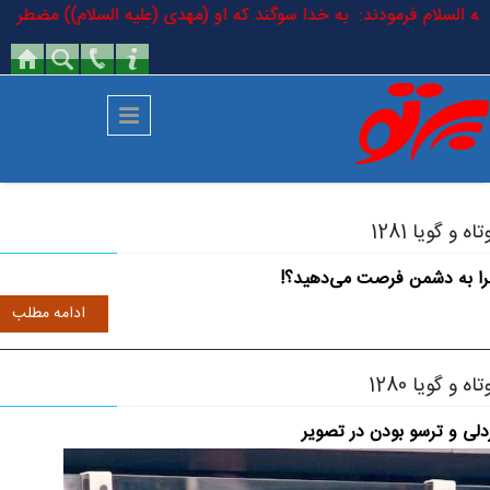
رفتن به محتوای اصلی
قر علیه السلام فرمودند: به خدا سوگند که او (مهدی (علیه السلام)) مضطر (
تاه و گویا 1281
ا به دشمن فرصت می‌دهید؟!
ادامه مطلب
تاه و گویا 1280
دلی و ترسو بودن در تصویر