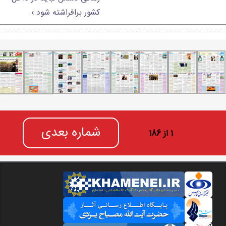
کشور برافراشته شود ›
شماره بعدی
1 از 186