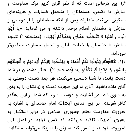
6) این درحالی است که از نظر قرآن کریم ترک مقاومت و
سازش با دشمن، مسلمانان را متحمل خسارات و هزینه‌های
سنگینی می‌کند. خداوند پس از آنکه مسلمانان را از دوستی و
سازش با دشمنان اسلام برحذر داشته و می فرماید: «يَا أَيُّهَا
الَّذِينَ آمَنُوا لَا تَتَّخِذُوا عَدُوِّي وَعَدُوَّكُمْ أَوْلِيَاءَ» (ممتحنه: 1) نتیجه
سازش با دشمنان را خیانت آنان و تحمل خسارات سنگین‌تر
می‌داند:
«إِنْ یَثْقَفُوکُمْ یَکُونُوا لَکُمْ أَعْداءً وَ یَبْسُطُوا إِلَیْکُمْ أَیْدِیَهُمْ وَ أَلْسِنَتَهُمْ
بِالسُّوءِ وَ وَدُّوا لَوْ تَکْفُرُونَ»؛ (ممتحنه: 2) «اگر دشمنان بر شما
دست یابند، با شما دشمنى مى‌کنند، هر چند دست دوستى به
آنان داده باشید. آنان در این صورت دست و زبانشان را به بدى
به سوى شما مى‌گشایند و دوست دارند که شما از این رهگذر
کافر شوید». بر این اساس آیت‌الله امام خامنه‌ای با اشاره به
ضرورت مقاومت نظام جمهوری اسلامی در برابر استکبار به
رهبری آمریکا، تاکید می‌کنند که کسی نباید در اصل این
ضرورت، تردید، و تصور کند سازش با آمریکا می‌تواند مشکلات