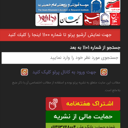
جهت نمايش آرشيو پرتو تا شماره 1100 اينجا را كليك كنيد
جستجو از شماره 1101 به بعد
فرم جستجو
جهت ورود به کانال پرتو کلیک کنید
مطالب این سایت متعلق به نشریه پرتو بوده و استفاده از مطالب اختصاصی آن با ذکر منبع
بلامانع است.