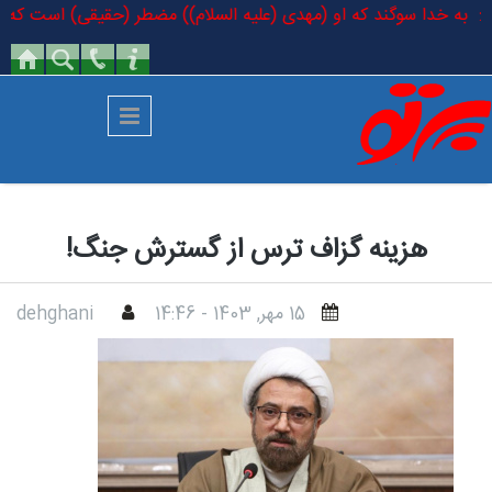
رفتن به محتوای اصلی
مودند: به خدا سوگند که او (مهدی (علیه السلام)) مضطر (حقیقی) است که در 
هزینه‌ گزاف ترس از گسترش جنگ!
15 مهر, 1403 - 14:46
dehghani