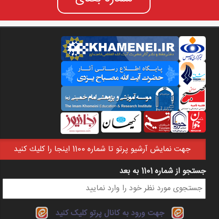
جهت نمايش آرشيو پرتو تا شماره 1100 اينجا را كليك كنيد
جستجو از شماره 1101 به بعد
فرم جستجو
جهت ورود به کانال پرتو کلیک کنید