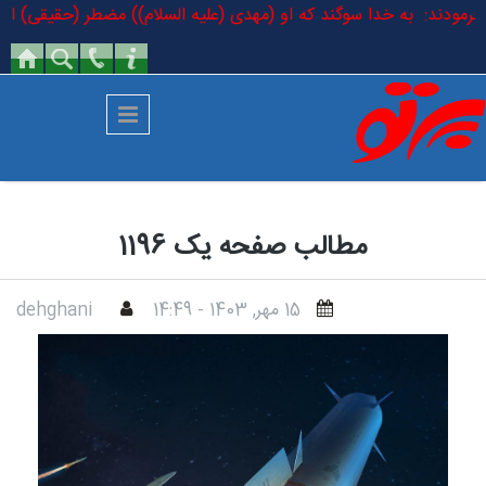
رفتن به محتوای اصلی
لسلام فرمودند: به خدا سوگند که او (مهدی (علیه السلام)) مضطر (حقیقی) اس
مطالب صفحه یک 1196
15 مهر, 1403 - 14:49
dehghani