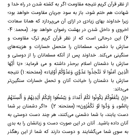
از نظر قرآن کریم نتیجه مقاومت اگر به کشته شدن در راه خدا و
شهادت هم ختم شود، باز به سود جریان مقاومت خواهد بود؛
زیرا خداوند بهای زیادی در ازای آن می‌پردازد که همانا سعادت
اخروی و داخل شدن در بهشت رضوان خواهد بود. (محمد: 4-
6) این درحالی است که از نظر قرآن کریم ترک مقاومت و
سازش با دشمن، مسلمانان را متحمل خسارات و هزینه‌های
سنگینی می‌کند. خداوند پس از آنکه مسلمانان را از دوستی و
سازش با دشمنان اسلام برحذر داشته و می فرماید: «يَا أَيُّهَا
الَّذِينَ آمَنُوا لَا تَتَّخِذُوا عَدُوِّي وَعَدُوَّكُمْ أَوْلِيَاءَ» (ممتحنه: 1) نتیجه
سازش با دشمنان را خیانت آنان و تحمل خسارات سنگین‌تر
می‌داند:
«إِنْ یَثْقَفُوکُمْ یَکُونُوا لَکُمْ أَعْداءً وَ یَبْسُطُوا إِلَیْکُمْ أَیْدِیَهُمْ وَ أَلْسِنَتَهُمْ
بِالسُّوءِ وَ وَدُّوا لَوْ تَکْفُرُونَ»؛ (ممتحنه: 2) «اگر دشمنان بر شما
دست یابند، با شما دشمنى مى‌کنند، هر چند دست دوستى به
آنان داده باشید. آنان در این صورت دست و زبانشان را به بدى
به سوى شما مى‌گشایند و دوست دارند که شما از این رهگذر