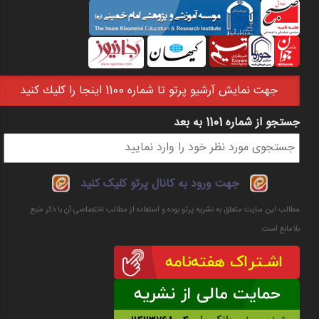
جهت نمايش آرشيو پرتو تا شماره 1100 اينجا را كليك كنيد
جستجو از شماره 1101 به بعد
فرم جستجو
جهت ورود به کانال پرتو کلیک کنید
مطالب این سایت متعلق به نشریه پرتو بوده و استفاده از مطالب اختصاصی آن با ذکر منبع
بلامانع است.