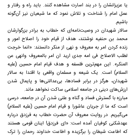
یا عزیزانشان را در بند اسارت مشاهده کنند. باید راه و رفتار و
عمل امام را شناخت و تلاش نمود که ما شیعیان نیز آن‌گونه
باشیم.
سالار شهیدان در وصیت‌نامه‌ای که خطاب به برادر بزرگوارشان
محمد بن حنفیه نوشتند، هدف از قیام خود را اصلاح امور و
زنده کردن امر به معروف و نهی از منکر دانستند: «انما خرجت
لطلب الاصلاح فی امه جدی ارید ان امر بالمعروف وانهی عن
المنکر». این مهم‌ترین فلسفه و هدف قیام امام حسین (علیه
السلام) است. یک شیعه و مسلمان واقعی با اقتدا به سالار
شهیدان، هرگز در برابر فسادها، بی‌عدالتی‌ها و پایمال شدن
ارزش‌های دینی در جامعه اسلامی ساکت نخواهد ماند.
مبارزه با گسترش فساد و گناه و علنی شدن آن در جامعه، درسی
است که ما از جریان عاشورا و قیام امام حسین (علیه السلام)
می‌گیریم. در روایت معروف آن حضرت خطاب به فرزدق درباره
عهدشکنی کوفیان آمده است: «ای فرزدق! اینان قومی هستند
که اطاعت شیطان را برگزیده و اطاعت خداوند رحمان را ترک