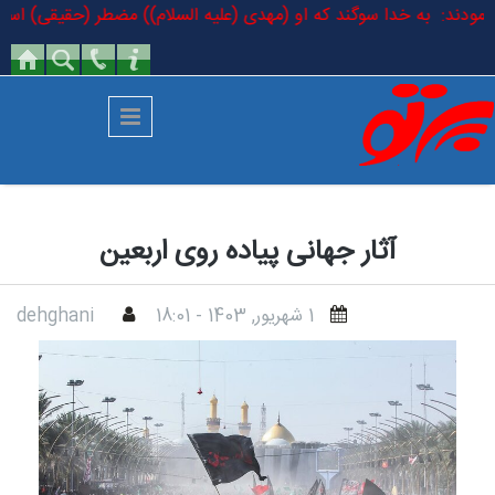
رفتن به محتوای اصلی
لام فرمودند: به خدا سوگند که او (مهدی (علیه السلام)) مضطر (حقیقی) است ک
آثار جهانی پیاده روی اربعین
1 شهريور, 1403 - 18:01
dehghani