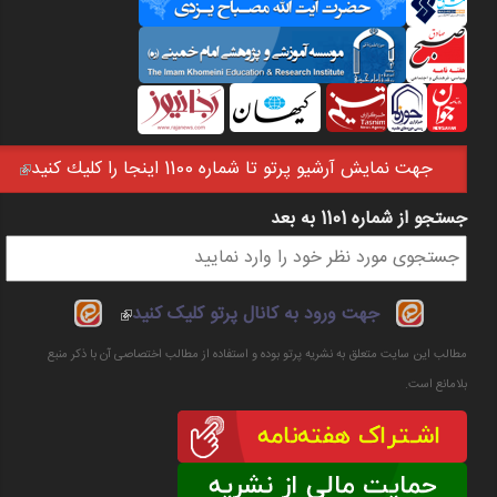
جهت نمايش آرشيو پرتو تا شماره 1100 اينجا را كليك كنيد
(link is external)
جستجو از شماره 1101 به بعد
فرم جستجو
(link is
جهت ورود به کانال پرتو کلیک کنید
external)
مطالب این سایت متعلق به نشریه پرتو بوده و استفاده از مطالب اختصاصی آن با ذکر منبع
بلامانع است.