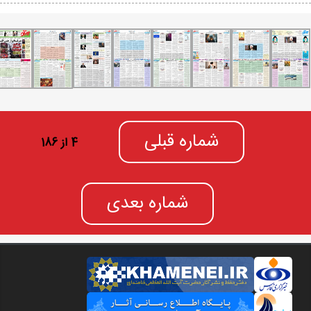
شماره قبلی
4 از 186
شماره بعدی