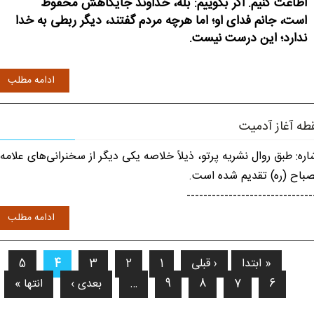
اطاعت کنیم. اگر بگوییم: بله، خداوند جایگاهش محفوظ
است، جانم فدای او؛ اما هرچه مردم گفتند، دیگر ربطی به خدا
ندارد؛ این درست نیست.
ادامه مطلب
طه آغاز آدمیت
اره: طبق روال نشریه پرتو، ذیلاً خلاصه یکی دیگر از سخنرانی‌های علامه
باح (ره) تقدیم شده است.
------------------------------
ادامه مطلب
« ابتدا
‹ قبلی
1
2
3
4
5
فحه‌ها
6
7
8
9
…
بعدی ›
انتها »