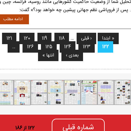
حلیل شما از وضعیت حاکمیت کشور‌هایی مانند روسیه، فرانسه، چین و
. پس از فروپاشی نظم جهانی پیشین چه خواهد بود؟» گفت:
ادامه مطلب
« ابتدا
‹ قبلی
…
118
119
120
121
فحه‌ها
…
126
125
124
123
122
بعدی ›
انتها »
شماره قبلی
122 از 186