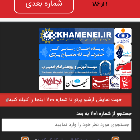
شماره بعدی
1 از 186
جهت نمايش آرشيو پرتو تا شماره 1100 اينجا را كليك كنيد
(link is external)
جستجو از شماره 1101 به بعد
فرم جستجو