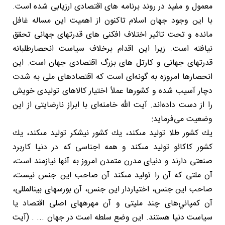
معمول و مفید در روند برنامه های اقتصادی ارزیابی شده است.
با این وجود جهان اسلام تاکنون از اهمیت این مساله غافل
مانده و تحت تاثیر اختلاف افکنی های قدرتهای جهانی تحقق
نیافته است. زیرا این اقدام برخلاف سیاست انحصارطلبانه
قدرتهای جهانی و کارتل های بزرگ اقتصادی جهان است. این
انحصارها امروزه به گونه‌ای است که اقتصادهای ملی به شدت
دچار آسیب شده و کشورها عملاً اختیار کالاهای تولیدی خویش
را از دست داده‌اند. آیت الله خامنه‌ای با ابراز نارضایتی از این
وضعیت می‌فرماید:
يك كشور طلا توليد مى‏كند، يك كشور نيشكر توليد مى‏كند، يك
كشور كاكائو توليد مى‏كند و همه‏ اجناسى كه در دنيا كاربرد
صنعتى دارند و دنياى مدرن متمدن امروز به آنها نيازمند است،
آن ملتى كه آن را توليد مى‏كند آن صاحب اين جنس نيست،
صاحب اين جنس، اختياردار اين جنس، آن بورس‏هاى بين‏المللى،
آن كمپاني‌هاى چند مليتى و آن مهره‏هاى اصلى اقتصاد يا
سياست دنيا هستند. اين وضع سلطه است در جهان ... . (آیت