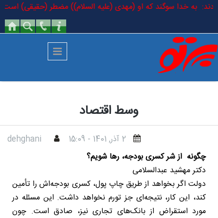
رفتن به محتوای اصلی
 فرمودند: به خدا سوگند که او (مهدی (علیه السلام)) مضطر (حقیقی) است که د
وسط اقتصاد
2 آذر, 1401 - 15:09
dehghani
چگونه از شر کسری بودجه، رها شویم؟
دکتر مهشید عبدالسلامی
دولت اگر بخواهد از طریق چاپ پول، کسری بودجه‌اش را تأمین
کند، این کار، نتیجه‌ای جز تورم نخواهد داشت. این مسئله در
مورد استقراض از بانک‌های تجاری نیز، صادق است. چون