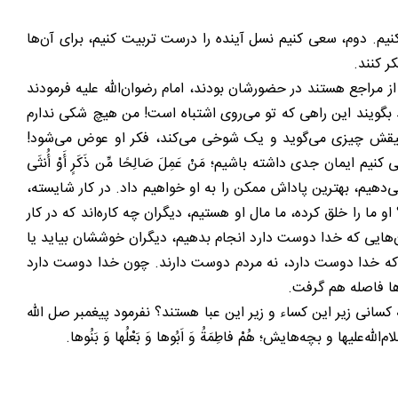
کنیم. دوم، سعی کنیم نسل آینده را درست تربیت کنیم، برای آن‌ها
ر کنند.
ز مراجع هستند در حضورشان بودند، امام رضوان‌الله علیه فرمودند
ند بگویند این راهی که تو می‌روی اشتباه است! من هیچ شکی ندارم
رفیقش چیزی می‌گوید و یک شوخی می‌کند، فکر او عوض می‌شود!
ن جدی داشته باشیم؛ مَنْ عَمِلَ صَالِحًا مِّن ذَکَرٍ أَوْ أُنثَى
به او می‌دهیم، بهترین پاداش ممکن را به او خواهیم داد. در کار شایسته،
ا را خلق کرده، ما مال او هستیم، دیگران چه کاره‌اند که در کار
ن‌هایی که خدا دوست دارد انجام بدهیم، دیگران خوششان بیاید یا
شد که خدا دوست دارد، نه مردم دوست دارند. چون خدا دوست دارد
‌ها فاصله هم گرفت.
 کسانی زیر این کساء و زیر این عبا هستند؟ نفرمود پیغمبر صل الله
 و بچه‌هایش؛ هُمْ فاطِمَةُ وَ اَبُوها وَ بَعْلُها وَ بَنُوها.