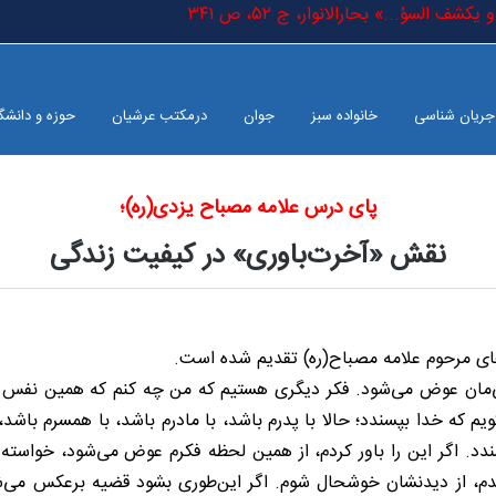
شف السؤ...» بحارالانوار، ج ٥٢، ص ٣٤١
جریان شناسی
خانواده سبز
جوان
درمکتب عرشیان
حوزه و دانشگ
پای درس علامه مصباح یزدی(ره)؛
نقش «آخرت‌باوری» در کیفیت زندگی
‌های مرحوم علامه مصباح(ره) تقدیم شده است.
دگی‌مان عوض می‌شود. فکر دیگری هستیم که من چه کنم که همین نفس بع
ه خدا بپسندد؛ حالا با پدرم باشد، با مادرم باشد، با همسرم باشد، با
د. اگر این را باور کردم، از همین لحظه فکرم عوض می‌شود، خواسته‌ه
شدم، از دیدنشان خوشحال شوم. اگر این‌طوری بشود قضیه برعکس می‌شو