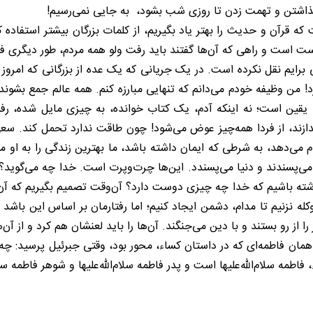
اشتن و تهمت زدن تا روزی شب بشود، به جایی نمی‌رسیم!
 که قرآن و حدیث را بهتر یاد بگیریم، از کلمات بزرگان بیشتر استفاده 
ست است و راهی که آن‌ها گفتند باید رفت ولو همه مردم، طور دیگری فک
 برایم نقل نکرده است. در یک جریانی که یک عده از بزرگانی که امروز ا
 کرد! من وظیفه خودم می‌دانم که تنهایی مبارزه کنم. همه عالم جمع بشو
، یقین است؛ نه اینکه آدم، یک کتاب خوانده، به چیزی مایل شده، 
د، از فردا همه‌چیز عوض می‌شود! چون طاقت ندارد تحمل کند. سعی کنیم ایما
 کار شایسته انجام می‌دهد، به شرطی که ایمان داشته باشد، ما بهترین زندگی را 
‌پسندند و دنیا می‌پسندد. این‌ها چرت‌وپرت است. خدا چه می‌گوید؟ او م
 داشته باشیم که خدا چه چیزی دوست دارد؟ آن‌وقت تصمیم بگیریم که آ
کله نزنیم تا مدام، دشمن ایجاد کنیم؛ اما رفتارمان بر اساس این با
را از رو بستند و با دین می‌جنگند. آن‌ها را باید لعنشان هم کرد و از آن
، همان فاطمه‌ای که در داستان کساء، محور بود، وقتی جبرئیل پرسید: چه
م‌الله‌علیها است و پدر فاطمه سلام‌الله‌علیها و شوهر فاطمه سلام‌الله‌علیها