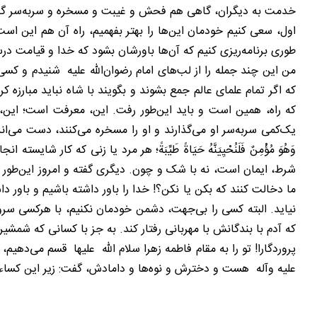
خدمت به دیگران، گاهی هم فحش و غیبت و مسخره و سربه‌سر گذ
اول، سعی کنیم خودمان این‌ها را بهتر بفهمیم، راه آن هم این است
طوری برنامه‌ریزی کنیم که آن‌ها باورشان بشود که خدا و قیامت در
من این چند جمله را از لب‌های امام رضوان‌الله علیه شنیدم و کسی
که اگر تمام علمای عالم جمع بشوند و بگویند با شاه نباید مبارزه
که راه، همین است و باید این‌طور رفت. این، معرفت است؛ این
یک‌کمی سربه‌سر او می‌گذارند و او را مسخره می‌کنند، دست می‌اندازن
وَهُوَ مُؤْمِنٌ فَلَنُحْيِيَنَّهُ حَیَاةً طَيِّبَةً؛ هر مرد یا زنی که
شرط، ایمان است، نه با شک و چون. دیگری گفته و امروز این‌طور می
ما دخالت کنند که بکن یا نکن؟! خدا را باور داشته باشیم و باور
نیاید. البته کسی را بی‌جهت، دشمن خودمان نکنیم، با هرکسی سرو
که آدم با بندگانش با مهربانی رفتار کند. به جز با کسانی که شمشیر 
پروردگارا! تو را به مقام فاطمه زهرا سلام الله علیها قسم می‌دهیم
علیه وآله هست و دخترش و نوه‌ها و دامادش، گفت: زیر این کساء، فاطمه سلا