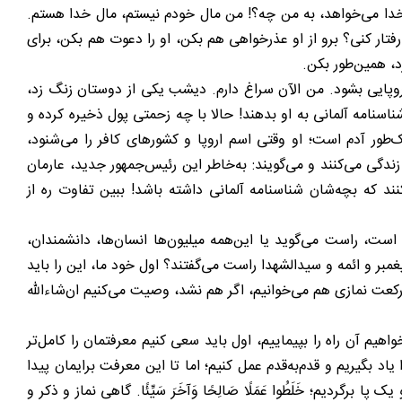
دا می‌خواهد، به من چه؟! من مال خودم نیستم، مال خدا هستم.
تار کنی؟ برو از او عذرخواهی هم بکن، او را دعوت هم بکن، برای
د، همین‌طور بکن.
ش اروپایی بشود. من الآن سراغ دارم. دیشب یکی از دوستان زنگ زد،
اسنامه آلمانی به او بدهند! حالا با چه زحمتی پول ذخیره کرده و
‌طور آدم است؛ او وقتی اسم اروپا و کشورهای کافر را می‌شنود،
دگی می‌کنند و می‌گویند: به‌خاطر این رئیس‌جمهور جدید، عارمان
ند که بچه‌شان شناسنامه آلمانی داشته باشد! ببین تفاوت ره از
ست، راست می‌گوید یا این‌همه میلیون‌ها انسان‌ها، دانشمندان،
مبر و ائمه و سیدالشهدا راست می‌گفتند؟ اول خود ما، این را باید
رکعت نمازی هم می‌خوانیم، اگر هم نشد، وصیت می‌کنیم ان‌شاءالله
هیم آن راه را بپیماییم، اول باید سعی کنیم معرفتمان را کامل‌تر
یاد بگیریم و قدم‌به‌قدم عمل کنیم؛ اما تا این معرفت برایمان پیدا
رگردیم؛ خَلَطُوا عَمَلًا صَالِحًا وَآخَرَ سَيِّئًا. گاهی نماز و ذکر و