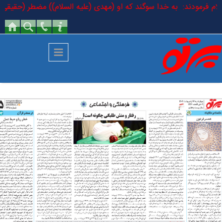
رفتن به محتوای اصلی
السلام فرمودند: به خدا سوگند که او (مهدی (علیه السلام)) مضطر (حقیقی) ا