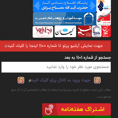
جهت نمايش آرشيو پرتو تا شماره 1100 اينجا را كليك كنيد
(link is external)
جستجو از شماره 1101 به بعد
فرم جستجو
(link is
جهت ورود به کانال پرتو کلیک کنید
external)
مطالب این سایت متعلق به نشریه پرتو بوده و استفاده از مطالب اختصاصی آن با ذکر منبع
بلامانع است.