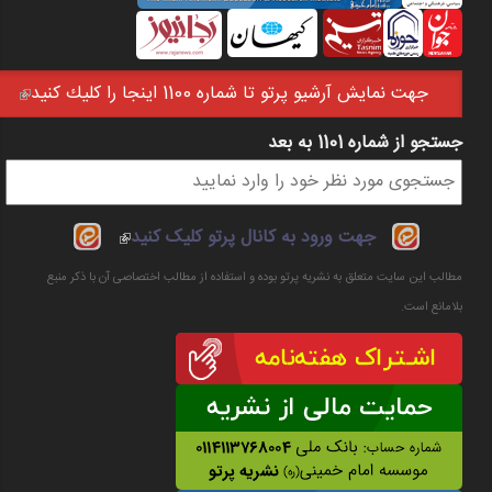
جهت نمايش آرشيو پرتو تا شماره 1100 اينجا را كليك كنيد
(link is external)
جستجو از شماره 1101 به بعد
فرم جستجو
(link is
جهت ورود به کانال پرتو کلیک کنید
external)
مطالب این سایت متعلق به نشریه پرتو بوده و استفاده از مطالب اختصاصی آن با ذکر منبع
بلامانع است.