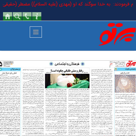
رفتن به محتوای اصلی
لسلام فرمودند: به خدا سوگند که او (مهدی (علیه السلام)) مضطر (حقیقی) اس