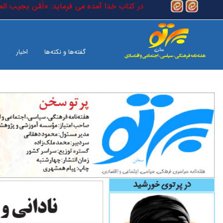
رفتن به محتوای اصلی
یه السلام)) مضطر (حقیقی) است که در کتاب خدا آمده می فرماید: «اَمَّن یج
گفته‌ها و نکته‌ها
اخبار
بین الملل
صفحه آخر