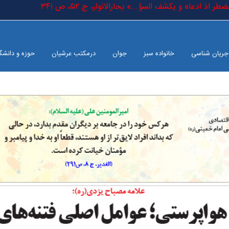
یب المضطر اذ ادعاه و یکشف السؤ...» بحارالانوار، ج ٥٢، ص ٣٤١
جریان شناسی
خانواده سبز
جوان
درمکتب عرشیان
حوزه و دانشگ