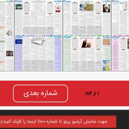
شماره بعدی
1 از 186
جهت نمايش آرشيو پرتو تا شماره 1100 اينجا را كليك كنيد