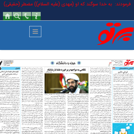
رفتن به محتوای اصلی
سلام فرمودند: به خدا سوگند که او (مهدی (علیه السلام)) مضطر (حقیقی) است