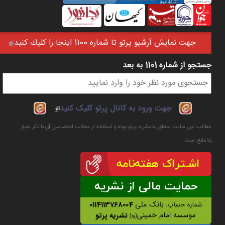
جهت نمايش آرشيو پرتو تا شماره 1100 اينجا را كليك كنيد
(link is external)
جستجو از شماره 1101 به بعد
فرم جستجو
(link is
جهت ورود به کانال پرتو کلیک کنید
external)
مطالب این سایت متعلق به نشریه پرتو بوده و استفاده از مطالب اختصاصی آن با ذکر منبع
بلامانع است.