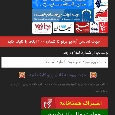
جهت نمايش آرشيو پرتو تا شماره 1100 اينجا را كليك كنيد
جستجو از شماره 1101 به بعد
فرم جستجو
جهت ورود به کانال پرتو کلیک کنید
مطالب این سایت متعلق به نشریه پرتو بوده و استفاده از مطالب اختصاصی آن با ذکر منبع
بلامانع است.