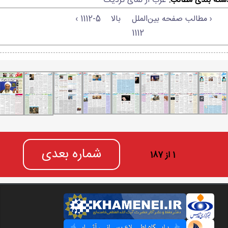
سته بندی مطالب:
غرب از نمای نزدیک
‹ مطالب صفحه بین‌الملل
بالا
1112-5 ›
1112
شماره بعدی
1 از 187