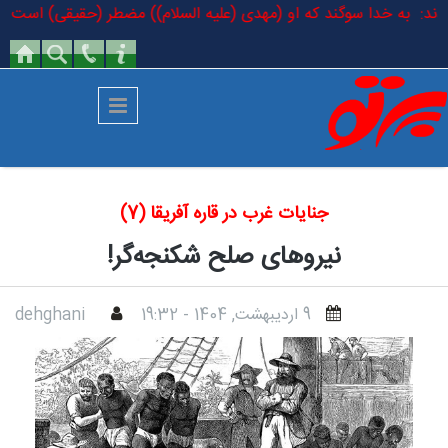
رفتن به محتوای اصلی
رمودند: به خدا سوگند که او (مهدی (علیه السلام)) مضطر (حقیقی) است که در
جنایات غرب در قاره آفریقا (7)
نیروهای صلح شکنجه‌گر!
9 ارديبهشت, 1404 - 19:32
dehghani