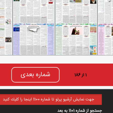
شماره بعدی
1 از 186
جهت نمايش آرشيو پرتو تا شماره 1100 اينجا را كليك كنيد
جستجو از شماره 1101 به بعد