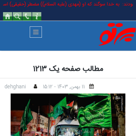
رفتن به محتوای اصلی
ام فرمودند: به خدا سوگند که او (مهدی (علیه السلام)) مضطر (حقیقی) است ک
مطالب صفحه یک 1213
11 بهمن, 1403 - 15:12
dehghani