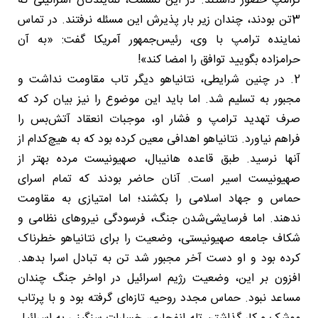
ترامپ حضور داشتند. در این نشست، نمایندگان اسرائیلی که
3تن بودند، چندان زیر بار پذیرش این مسئله نرفتند. در تماس
نماینده ترامپ با وی، رئیس‌جمهور آمریکا گفت: «به آن
حرامزاده بگویید توافق را امضا کند»!
2. در چنین شرایطی، نتانیاهو دیگر تاب مقاومت نداشت و
مجبور به تسلیم شد. اما باید این موضوع را نیز بیان کرد که
صرف تهدید ترامپ و فشار او، موجبات انعقاد آتش‌بس را
فراهم نیاورد. نتانیاهو اهدافی معین کرده بود که به هیچ‌کدام از
آنها نرسید. طبق قاعده هانیبال، صهیونیست مرده بهتر از
صهیونیست اسیر است. آنان حاضر بودند که تمام اسرای
حماس و جهاد اسلامی را بکشند؛ اما امتیازی به مقاومت
ندهند. اما فرسایشی‌شدن جنگ، فرسودگی نیروهای نظامی و
شکاف جامعه صهیونیستی، وضعیت را برای نتانیاهو خطرناک
کرده بود و او دست آخر مجبور شد تن به تبادل اسرا بدهد.
افزون بر این، وضعیت رژیم اسرائیل در اواخر جنگ چندان
مساعد نبود. حماس مجدد روحیه تازه‌ای گرفته بود و با پرتاب