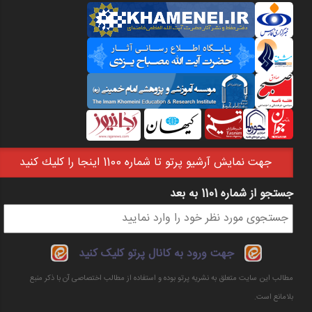
جهت نمايش آرشيو پرتو تا شماره 1100 اينجا را كليك كنيد
جستجو از شماره 1101 به بعد
فرم جستجو
جهت ورود به کانال پرتو کلیک کنید
مطالب این سایت متعلق به نشریه پرتو بوده و استفاده از مطالب اختصاصی آن با ذکر منبع
بلامانع است.