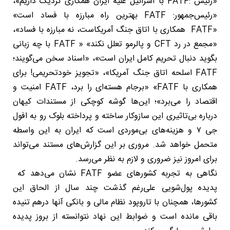
«رئیس :FATF با اسرائیل علیه ایران همکاری نزدیک داریم»،
«رئیس‌جمهور: FATF بهترین راه مبارزه با فساد است»
«FATF همکاری با اتاق جنگ آمریکاست، نه مبارزه با فساد»،
«مجمع در رد CFT و پالرمو تعلل نکند» « FATF با چه زبانی
بگوید دنبال تحریم کامل ایران است»، «اسناد سخن می‌گویند؛
FATF اسلحه اتاق جنگ آمریکا»، «تجویز خودتحریمی! برای
همکاری با FATF» «برجام هسته‌ای را برد، FATF امنیت و
اقتصاد را می‌برد»؛ این‌ها گوشه کوچکی از مستندات کیهان
درباره بی‌تاثیری این سازوکار ساخته و پرداخته بلوک رو به افول
جی ۷ و هزینه‌های بی‌موردی است که ایران به این واسطه
متحمل خواهد شد. مروری بر این گزارش‌های مستند می‌تواند
برای امروز نیز ضروری و لازم به نظر می‌رسد.
نگاهی به تجربه کشورهای عضو FATF نشان می‌دهد که
پدیده پول‌شویی علی‌رغم گذشت چند سال از الحاق این
کشورها، همچنان با تاروپود نظام مالی و بانکی آنها درهم تنیده
باقی مانده است و ضوابط این نهاد نتوانسته از بروز پدیده