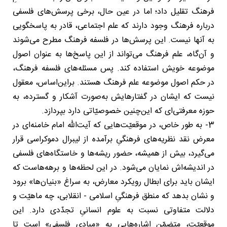
فرهنگ تقلیل داد؛ اما در عین حال، برخی پرسش‌های فلسفی
درباره فرهنگ وجود دارند که علم اجتماعی، قادر به پاسخگویی
به آنها نیست. این پرسش‌ها در فلسفه فرهنگ مطرح می‌شوند
و آن‌گاه، علم فرهنگ می‌تواند از این پاسخ‌ها به عنوان اصول
موضوعه خویش استفاده کند. پس مسئله‌های فلسفه فرهنگ،
در حکم اصول موضوعه علم فرهنگ هستند. براین‌اساس، معقول
نیست که ایشان در گفتارهایش به‌صورت آشکار و گسترده، به
حوزه معرفتی‌ای که این‌چنین خصوصیّاتی دارد بپردازد.
3- به طور خاص، در موقعیّت‌هایی که آیت‌الله امام خامنه‌ای در
معرض نقد نظریه‌های فرهنگیِ برآمده از لیبرال دموکراسی قرار
می‌گیرد، بیش از همیشه، حضور ریشه‌ها و خاستگاه‌های فلسفی
در اندیشه‌اش نمایان می‌شود. در این لحظه‌ها و برهه‌هاست که
ایشان باید برای ابطال رویکرد معارض، به سراغ «بنیان‌ها» برود
و نشان بدهد که منطق فرهنگیِ اسلامی - انقلابی، چه ماهیّت و
دلالت متفاوتی نسبت به علوم انسانیِ تجدّدی دارد. این
موقعیّت، متضمّن اشاره‌هایی به «مبادیِ فلسفی» است تا