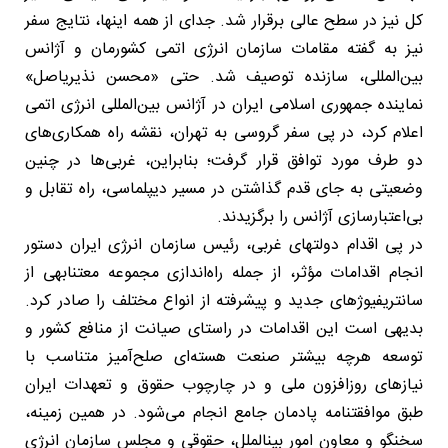
کل نیز در سطح عالی برقرار شد. جدای از همه اینها، نتایج سفر
نیز به گفته مقامات سازمان انرژی اتمی کشورمان و آژانس
بین‌المللی، سازنده توصیف شد. حتی «محسن نذیری‎اصل»
نماینده جمهوری اسلامی ایران در آژانس بین‌المللی انرژی اتمی
اعلام کرد، در پی سفر گروسی به تهران، نقشه راه همکاری‌های
دو طرف مورد توافق قرار گرفت؛ بنابراین، غربی‌ها در چنین
وضعیتی به جای قدم گذاشتن در مسیر دیپلماسی، راه تقابل و
بی‌اعتبارسازی آژانس را برگزیدند.
در پی اقدام دولتهای غربی، رئیس سازمان انرژی ایران دستور
انجام اقدامات مؤثر، از جمله راه‌اندازی مجموعه معتنابهی از
سانتریفیوژهای جدید و پیشرفته از انواع مختلف را صادر کرد.
بدیهی است این اقدامات در راستای صیانت از منافع کشور و
توسعه هرچه بیشتر صنعت هسته‌ای صلح‌آمیز متناسب با
نیازهای روزافزون ملی و در چارچوب حقوق و تعهدات ایران
طبق موافقت‎نامه پادمان جامع انجام می‌شود. در همین زمینه،
سخنگو و معاون امور بینالملل، حقوقی و مجلس سازمان انرژی