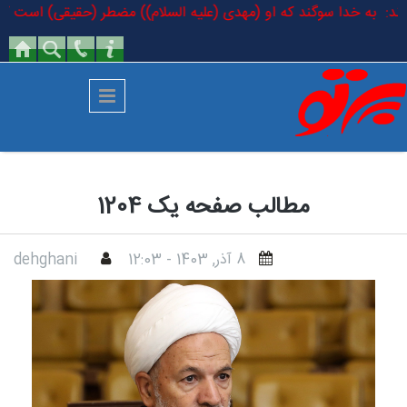
رفتن به محتوای اصلی
 فرمودند: به خدا سوگند که او (مهدی (علیه السلام)) مضطر (حقیقی) است که 
مطالب صفحه یک 1204
8 آذر, 1403 - 12:03
dehghani