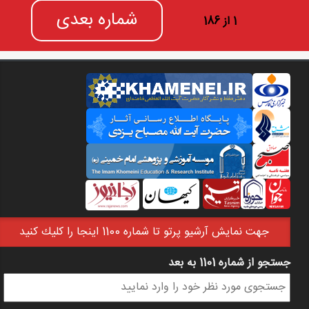
شماره بعدی
1 از 186
جهت نمايش آرشيو پرتو تا شماره 1100 اينجا را كليك كنيد
جستجو از شماره 1101 به بعد
فرم جستجو