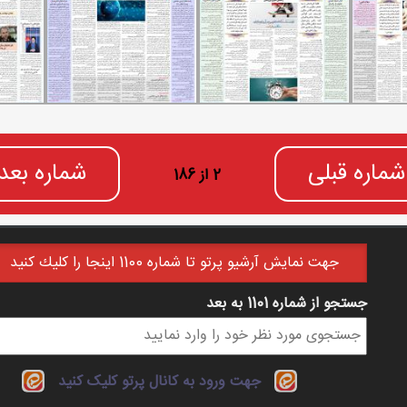
شماره قبلی
شماره بعد
2 از 186
جهت نمايش آرشيو پرتو تا شماره 1100 اينجا را كليك كنيد
جستجو از شماره 1101 به بعد
فرم جستجو
جهت ورود به کانال پرتو کلیک کنید