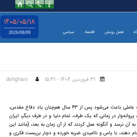
1405/05/18
اه
فصل رویش
اقتصاد
سیاسی
2026/08/09
31 فروردين, 1404 - 15:31
dehghani
۱] در سالگرد تشییع ۳۷۰ پیکر مطهر شهید در شهر اصفهان (۲۵آبان ۱۳۶۱)، مقام معظم رهبری با مردم آن دیار، دیدار کردند. به‌راستی چه عاملی باعث می‌شود پس از ۴۳ سال هم‌چنان یاد دفاع مقدس،
انه‌وار در زمانی که یک طرف، تمام دنیا و در طرف دیگر، ایران
ه آن نرسد و آنگونه عمل کردند که از آن زمان به بعد، (مانند این
جام دهند، با یاس و ناامیدی ضربه خورده و دچار بن‌بست فکری و