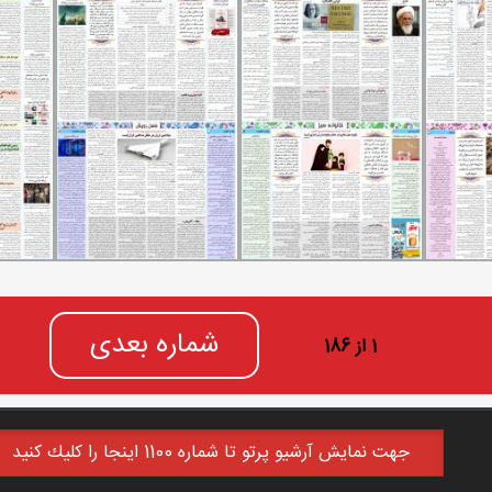
شماره بعدی
1 از 186
جهت نمايش آرشيو پرتو تا شماره 1100 اينجا را كليك كنيد