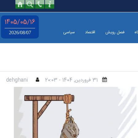
1405/05/16
اه
فصل رویش
اقتصاد
سیاسی
2026/08/07
31 فروردين, 1404 - 20:03
dehghani