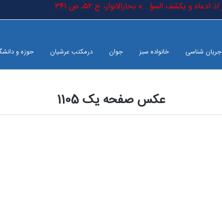
عاه و یکشف السؤ...» بحارالانوار، ج ٥٢، ص ٣٤١
جریان شناسی
خانواده سبز
جوان
درمکتب عرشیان
حوزه و دانشگ
عکس صفحه یک 1105