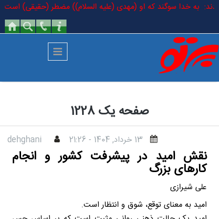
رفتن به محتوای اصلی
 فرمودند: به خدا سوگند که او (مهدی (علیه السلام)) مضطر (حقیقی) است که د
صفحه یک 1228
13 خرداد, 1404 - 21:26
dehghani
نقش امید در پیشرفت کشور و انجام
کارهای بزرگ
علی شیرازی
امید به معنای توقع، شوق و انتظار است.
امید یک حالت ذهنی روانی مثبت است که بر اساس حس