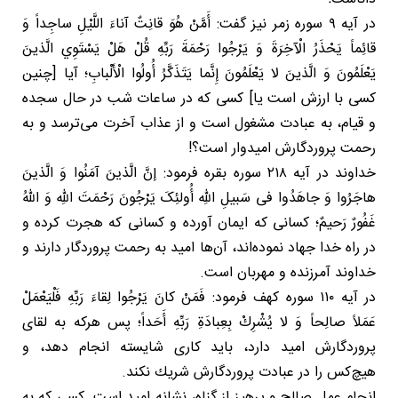
در آیه ۹ سوره زمر نیز گفت: أَمَّنْ هُوَ قانِتٌ آناءَ اللَّيْلِ ساجِداً وَ
قائِماً یَحْذَرُ الْآخِرَةَ وَ يَرْجُوا رَحْمَةَ رَبِّهِ قُلْ هَلْ يَسْتَوِي الَّذينَ
يَعْلَمُونَ وَ الَّذينَ لا يَعْلَمُونَ إِنَّما يَتَذَكَّرُ أُولُوا الْأَلْبابِ؛ آيا [چنين
كسى با ارزش است يا] كسى كه در ساعات شب در حال سجده
و قيام، به عبادت مشغول است و از عذاب آخرت مى‌ترسد و به
رحمت پروردگارش اميدوار است؟!
خداوند در آیه ۲۱۸ سوره بقره فرمود: إنَّ الَّذینَ آمَنُوا وَ الَّذینَ
هاجَرُوا وَ جاهَدُوا فی سَبیلِ اللهِ أُولئِکَ یَرْجُونَ رَحْمَتَ اللهِ وَ اللهُ
غَفُورٌ رَحیمٌ؛ کسانی که ایمان آورده و کسانی که هجرت کرده و
در راه خدا جهاد نموده‌اند، آن‌ها امید به رحمت پروردگار دارند و
خداوند آمرزنده و مهربان است.
در آیه ۱۱۰ سوره کهف فرمود: فَمَنْ کانَ یَرْجُوا لِقاءَ رَبِّهِ فَلْيَعْمَلْ
عَمَلاً صالِحاً وَ لا یُشْرِكْ بِعِبادَةِ رَبِّهِ أَحَداً؛ پس هركه به لقاى
پروردگارش اميد دارد، بايد كارى شايسته انجام دهد، و
هيچ‌كس را در عبادت پروردگارش شريك نكند.
انجام عمل صالح و پرهیز از گناه، نشانه امید است. کسی که به