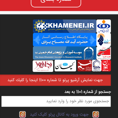
جهت نمايش آرشيو پرتو تا شماره 1100 اينجا را كليك كنيد
جستجو از شماره 1101 به بعد
فرم جستجو
جهت ورود به کانال پرتو کلیک کنید