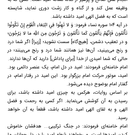
وظیفه عمل کند و از گناه و کار زشت دوری نماید، شایسته
است که به فضل الهی امید داشته باشد.
در آیه ۱۰۴ سوره نساء فرمود: وَ لا تَهِنُوا فِي ابْتِغاءِ الْقَوْمِ إِنْ تَكُونُوا
تَأْلَمُونَ فَإِنَّهُمْ يَأْلَمُونَ كَما تَأْلَمُونَ وَ تَرْجُونَ مِنَ اللهِ‌ ما لا يَرْجُونَ؛
و در تعقيب دشمن، [هيچ‌گاه] سست نشويد؛ [زيرا] اگر شما درد
و رنج مى‌بينيد، آن‌ها نيز همانند شما درد و رنج مى‌بينند؛ در‌
حالى ‌كه شما اميدى از خدا [براى پاداش] داريد كه آن‌ها ندارند.
امام خامنه‌ای فرمودند: امید در دل امام، یک عنصر دائمی بود.
امید، موتور حرکت امام بزرگوار بود. این امید در رفتار امام، در
گفتار امام بوضوح دیده می‌شود.
بر اساس روایات، هرکس به چیزی امید داشته باشد، برای
رسیدن به آن کوشش می‌نماید. اگر کسی به رحمت و فضل
الهی و به لقای الهی امید داشته باشد، قطعاً به آن خواهد
رسید.
امام خامنه‌ای فرمودند: در جنگ ترکیبی... هدفشان خاموش
کردن امیدها است. می‌خواهند شعله امید را در دل جوانان ما