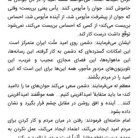
خاموش کنند. جوان را مأیوس کنند. یأس یعنی بن‌بست؛ وقتی
که جوان از پیشرفت مأیوس شد، از آینده مأیوس شد، احساس
بن‌بست می‌کند؛ از کسی که احساس بن‌بست می‌کند، نمی‌شود
توقّع داشت درست کار کند.
ایشان می‌فرمایند: دشمن روی امید ملّت ایران متمرکز است.
این امکانات گسترده‌ای که دشمن به کار گرفته، این رسانه‌ها،
این ماهواره‌ها، این فضای مجازیِ عجیب و غریب، این
تلویزیون‌های مزدورِ مأجور، همه این‌ها برای این است که این
امید را در مردم بکُشند.
معظم له می‌فرمایند: دشمن سعی می‌کند جوان‌های ما را ناامید
کند؛ ما باید متقابلاً امیدآفرینی کنیم... همه موظّفند امیدآفرینی
کنند... آینده و افق روشن در مقابل چشم قرار بگیرد و نشان
داده بشود.
امام خامنه‌ای فرمودند: رفتن در میان مردم و کار کردنِ برای
مردم امید ایجاد می‌کند، اعتماد ایجاد می‌کند، عمل نکردن به
وعده، درست نقطه مقابل [آن] است: مردم را ناامید می‌کند.