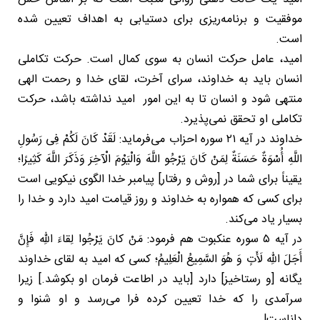
موفقیت و برنامه‌ریزی برای دستیابی به اهداف تعیین شده
است.
امید، عامل حرکت انسان به سوی کمال است. حرکت تکاملی
انسان باید به خداوند، سرای آخرت، لقای خدا و رحمت الهی
منتهی شود و انسان تا به این امور امید نداشته باشد، حرکت
تکاملی او تحقق نمی‌پذیرد.
خداوند در آیه ۲۱ سوره احزاب می‌فرماید: لَقَدْ کَانَ لَکُمْ فِی رَسُولِ
اللَّهِ أُسْوَةٌ حَسَنَةٌ لِمَنْ كَانَ يَرْجُو اللَّهَ وَالْيَوْمَ الْآخِرَ وَذَكَرَ اللَّهَ كَثِيرًا؛
یقیناً برای شما در [روش و رفتار] پیامبر خدا الگوی نیکویی است
برای کسی که همواره به خداوند و روز قیامت امید دارد و خدا را
بسیار یاد می‌کند.
در آیه ۵ سوره عنکبوت هم فرمود: مَنْ کانَ یَرْجُوا لِقاءَ اللهِ فَإِنَّ
أَجَلَ اللهِ لَأَتٍ وَ هُوَ السَّمِيعُ الْعَلِيمُ؛ کسی که امید به لقای خداوند
یگانه [و رستاخیز] دارد [باید در اطاعت فرمان او بکوشد.] زیرا
سرآمدی را که خدا تعیین کرده فرا می‌رسد و او شنوا و
داناست!