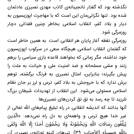
نگذشته بود که گفتار نانجیبانه‌ی کاذب مهدی نصیری عادتمان
شده بود. تنها نگرانی‌مان این است که با مهاجرت اپوزیسیون به
دیار و بلاد کفر، انقلاب اسلامی بخاطر چنین فقدانی دچار
روزمرگی شود.
روزمرگی نقطه آغاز پایان هر انقلابی است. به همین خاطر است
که گفتمان انقلاب اسلامی هیچگاه سعی در سرکوب اپوزیسیون
خود نداشته، مگر زمانی که بخواهند قاعده بازی سیاسی را برهم
زنند و مشی مسلحانه و ضد امنیت ملی و خیانت به ملت را
پیش بگیرند؛ بنابراین، امثال نصیری به فرنگ برگشته، توهم
برش ندارد که با خروجش به بلاد کفر، ترس و لرز بر جان نظام
اسلامی مستولی می‌شود. این انقلاب از تهدیدات شیطان بزرگ
نلرزید تا چه رسد به نق نق کردن‌های نصیری‌ها.
آنها بدانند که اندیشه انقلابی در راه تبلیغ پیام‌های الله تعالی از
غیر خدا هیچ ترس و واهمه‌ای به دل راه نمی‌دهد: «الَّذِينَ
یُبَلِّغُونَ رِسَالَاتِ اللَّهِ وَیَخْشَوْنَهُ وَلَا یَخْشَوْنَ أَحَدًا إِلَّا اللَّهَ وَکَفَى
بِاللَّهِ حَسِيباً» (اﻷحزاب: ٣٩). تیرهای کینه توزانه‌ی نصیری آن