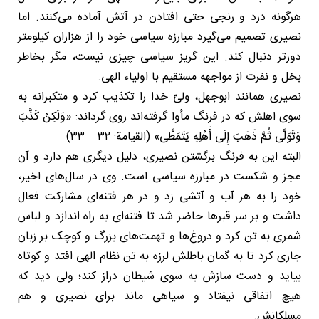
هرگونه درد و رنجی حتی افتادن در آتش آماده می‌کنند. اما
نصیری تصمیم می‌گیرد مبارزه سیاسی خود را از هزاران کیلومتر
دورتر دنبال کند. این گریز سیاسی چیزی نیست، مگر بخاطر
بخل و نفرت از مواجهه مستقیم با اولیاء الهی.
نصیری همانند ابوجهل، ولیّ خدا را تکذیب کرد و متکبرانه به
سوی اهلش که در فرنگ مأوا گرفته‌اند روی گرداند: «وَلَكِنْ کَذَّبَ
وَتَوَلَّى ثُمَّ ذَهَبَ إِلَى أَهْلِهِ یَتَمَطَّى» (القیامة: ٣٢ – ٣٣)
البته این به فرنگ برگشتن نصیری، دلیل دیگری هم دارد و آن
عجز و شکست در مبارزه سیاسی است. وی در سال‌های اخیر،
خود را به هر آب و آتشی زد و در هر فتنه‌ای مشارکت فعال
داشت و بر سر قبرها حاضر شد تا فتنه‌ای به راه اندازد و لباس
شمری به تن کرد و دروغ‌ها و تهمت‌های بزرگ و کوچک بر زبان
جاری کرد تا به گمان باطلش لرزه به تن نظام الهی افتد و کوتاه
بیاید و دست سازش به سوی شیطان دراز کند؛ ولی دید که
هیچ اتفاقی نیفتاد و سیاهی ماند برای نصیری و هم
مسلکانش.