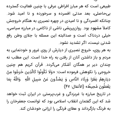
طبیعی است که هر مبارز افراطی عرفی با چنین فعالیت گسترده
بی‌حاصلی، بعد مدتی افسرده و سرخورده و نا امید شود.
چنانکه افسردگی و نا امیدی در چهره نصیری به هنگام خروجش
کاملاً مشهود بود. روان‌پریشی ناشی از ناکامی در مبارزه سیاسی،
خیلی دردناک است و صدالبته این مسئله با جلای وطن رفع
شدنی نیست، اگر تشدید نشود.
به هر روی، خروج نصیری از دیارش از روی غرور و خودنمایی به
مردم و باز داشتن آنان از رفتن به راه خدا است. این مطلب نه
چندان دیر بر همگان آشکار می‌گردد. قرآن کریم هم چنین
خروجی را نکوهش فرموده است: «وَلَا تَکُونُوا کَالَّذِينَ خَرَجُوا مِنْ
دِیَارِهِمْ بَطَرًا وَرِئَاءَ النَّاسِ وَ یَصُدُّونَ عَنْ سَبِيلِ اللَّهِ وَاللَّهُ بِمَا
یَعْمَلُونَ مُحِيطٌ» (اﻷنفال: ۴٧)
در تاریخ مبارزه با غربزدگی و غرب‌پرستی در ایران ثبت خواهد
شد که این گفتمان انقلاب اسلامی بود که توانست جعفرخان را
به فرنگ بازگرداند و عطای فرنگی را ارزانی خودشان کند.