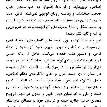
حریصانه به واکاوی، بزرگنمایی و نشر مداوم نکات منفی نظام
اسلامی می‌پردازند و از فرط اشتیاق به اعتبارسنجی اخبار،
صحت مستندات و وثاقت راویان توجهی نمی‌کنند. کافی است
خبری دروغین در تضعیف نظام اسلامی بیابند تا با شوق فراوان
بر حجم، شکل و شاخ و برگ‌های آن افزوده و در هر کوی برزنی
با آب و تاب نشر دهند!
این جماعت تنها بر روی ضعف‌ها و کاستی‌های نظام اسلامی
می‌نشینند و در کنار بالا بردن ضریب نفوذ آنها، خود را صدا،
ناجی و دلسوز ملت قلمداد می‌کنند. غافل از اینکه جنس
قهرمانان ملت ایران هیچ‌گونه شباهتی به این‌گونه عناصر مردد،
لج‌باز و زمان نشناس ندارد. پمپاژ یأس و ناامیدی مداوم، تیره و
تار نشان دادن آینده ایران و القای ناکارآمدی نظام اسلامی،
فصل مشترک این افراد سیاست‌زده است که البته با تغییر
جناح سیاسی حاکم بر دولت‌ها، آنها نیز دست‌خوش جابجایی
شده و نفی و اثباتشان دچار تغییر و تحول می‌شود. ترجیح
مصالح حزب، جناح، جبهه و گرایش خود بر مصالح عام نظام