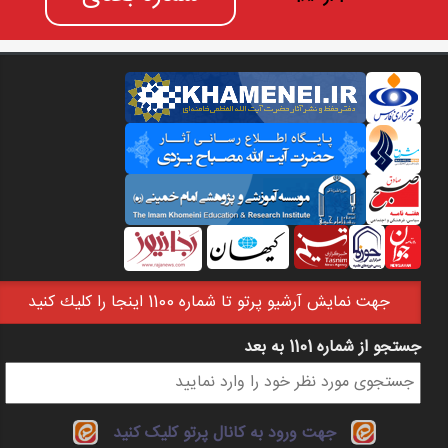
جهت نمايش آرشيو پرتو تا شماره 1100 اينجا را كليك كنيد
جستجو از شماره 1101 به بعد
فرم جستجو
جهت ورود به کانال پرتو کلیک کنید