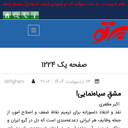
رفتن به محتوای اصلی
یه السلام فرمودند: به خدا سوگند که او (مهدی (علیه السلام)) مضطر (حقیقی
صفحه یک 1224
13 ارديبهشت, 1404 - 21:02
dehghani
مشقِ سیاه‌نمایی!
اکبر مظفری
نقد و انتقاد دلسوزانه برای ترمیم نقاط ضعف و اصلاح امور، از
جمله وظایف هر ایرانی دغدغه‌مندی است که دل در گرو ایران و