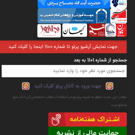
جهت نمايش آرشيو پرتو تا شماره 1100 اينجا را كليك كنيد
جستجو از شماره 1101 به بعد
فرم جستجو
جهت ورود به کانال پرتو کلیک کنید
مطالب این سایت متعلق به نشریه پرتو بوده و استفاده از مطالب اختصاصی آن با ذکر منبع
بلامانع است.