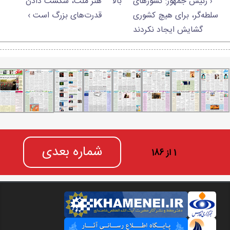
‹ رئیس جمهور: کشورهای
بالا
هنر ملت، شکست دادن
سلطه‌گر، برای هیچ کشوری
قدرت‌های بزرگ است ›
گشایش ایجاد نکردند
شماره بعدی
1 از 186