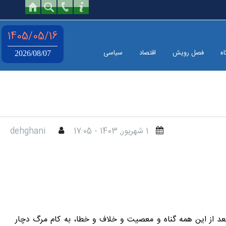
1405/05/16
اه
فصل رویش
اقتصاد
سیاسی
2026/08/07
1 شهريور, 1403 - 17:05
dehghani
بعد از این همه گناه و معصیت و خلاف و خطا، به کام مرگ دچار