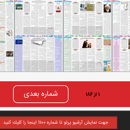
شماره بعدی
1 از 186
جهت نمايش آرشيو پرتو تا شماره 1100 اينجا را كليك كنيد