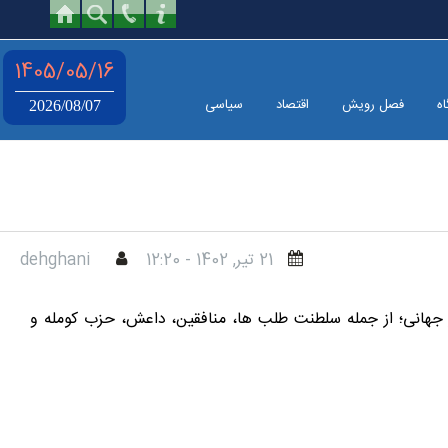
1405/05/16
اه
فصل رویش
اقتصاد
سیاسی
2026/08/07
21 تير, 1402 - 12:20
dehghani
بار جهانی؛ از جمله سلطنت طلب ها، منافقین، داعش، حزب کومله و