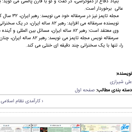
بنیاد دفاع از دموکراسی، در گفت و گو با فارن پالسی می گوید: به
عالی برخوردار است.
مجله تایمز نیز در سرمقاله خود می نویسد: رهبر ایران، ۳۲ سال کشوری را در پرتلاطم ترین طوفان ها، جوری رهبری کرد که امن ترین کشور خاورمیانه باشد.
نویسنده سرمقاله می افزاید: رهبر ۸۲ ساله ایران، در یک سخنرانی یک ساعته، جامعه خویش را آسیب شناسی کرده و نقاط قوت و ضعف جامعه خود را با ساده ترین کلمات به مردم می فهماند.
وی معتقد است: رهبر ۸۲ ساله ایران،‌ مسائل بین المللی و آینده سیاسی جهان را به درستی محاسبه و پیش بینی می کند.
سرمقاله نویس مجله تا
را، تنها با یک سخنرانی چند دقیقه ای خنثی می کند.
نویسنده:
علی شیرازی
دسته بندی مطالب:
صفحه اول
‹ کارآمدی نظام اسلامی 