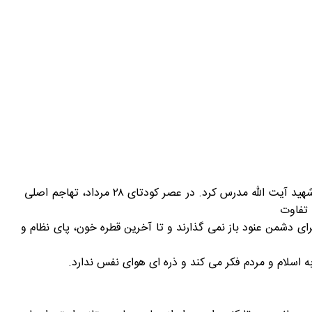
دقیقا همین نقطه اصلی در جنگ شناختی، "زدن ولایت و رهبری جامعه" است. در عصر رضا خان پهلوی، دشمن هجمه اصلی را متوجه شهید آیت الله مدرس کرد. در عصر کودتای ۲۸ مرداد، تهاجم اصلی
 تفاوت
ای دشمن عنود باز نمی گذارند و تا آخرین قطره خون، پای نظام و
به اسلام و مردم فکر می کند و ذره ای هوای نفس ندارد.