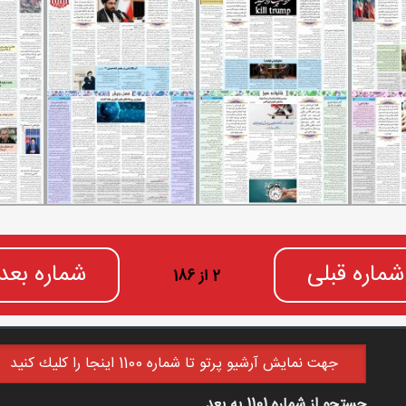
شماره قبلی
شماره بعد
2 از 186
جهت نمايش آرشيو پرتو تا شماره 1100 اينجا را كليك كنيد
جستجو از شماره 1101 به بعد