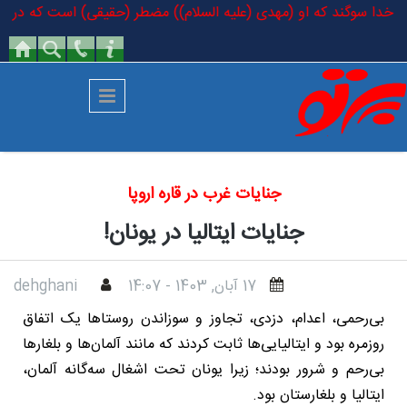
رفتن به محتوای اصلی
 به خدا سوگند که او (مهدی (علیه السلام)) مضطر (حقیقی) است که در کتاب خد
جنایات غرب در قاره اروپا
جنایات ایتالیا در یونان!
17 آبان, 1403 - 14:07
dehghani
بی‌رحمی، اعدام، دزدی، تجاوز و سوزاندن روستاها یک اتفاق
روزمره بود و ایتالیایی‌ها ثابت کردند که مانند آلمان‌ها و بلغارها
بی‌رحم و شرور بودند؛ زیرا یونان تحت اشغال سه‌گانه آلمان،
ایتالیا و بلغارستان بود.