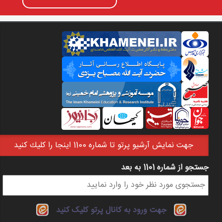
جهت نمايش آرشيو پرتو تا شماره 1100 اينجا را كليك كنيد
جستجو از شماره 1101 به بعد
فرم جستجو
جهت ورود به کانال پرتو کلیک کنید