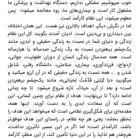
خوب میپوشیم، مشکلی نداریم، دستگاه بهداشت و پزشکی ما
مشغول کار است و بیماری‌های ما، زود معالجه میشود؛ پس
معلوم میشود، این نظام کارآمد است.
اما در نگرش دیگر، اهداف بالاتری نیز هست. این همان اختلاف
بین دینداری و بی‌دینی است. ادیان آمدند بگویند: کل این نظام
زندگی و دنیای شما در نسبت به زندگی حقیقی و ابدی، مانند
یک‌چشم برهم‌زدن نسبت به یک زندگی صدساله یا هزارساله
است. همه صدسال زندگی انسان از دوران طفولیت، جوانی،
ازدواج، فرزندآوری، بیماری، سلامتی، دانشگاه رفتن، شاغل
شدن و...، همه نسبت به زندگی حقیقی که در آن آرزو میکنید و
میگویید «یَا لَیْتَنِی قَدَّمْتُ لِحَیَاتِی»، مانند یک‌چشم برهم‌زدن
است؛ و بعد از آن، حیاتْ، تازه شروع میشود. تا چه زمانی
ادامه دارد؟ تا بی‌نهایت. هدف از نظام برای چنین کسانی، این
است که آن سعادت ابدی را به دست آورند. اینها همه،
مقدمه‌ای برای شکل‌گیری نظامی است که میخواهد این هدف را
تحقق بخشد؛ یعنی هر چه نظام، در راستای این هدف موفق‌تر
باشد، کارآمدتر است؛ اما اگر در این مسیر تأثیری نداشت،
هرچقدر هم لذایذ را در این دنیا تأمین کند، از این منظر، کارآمد