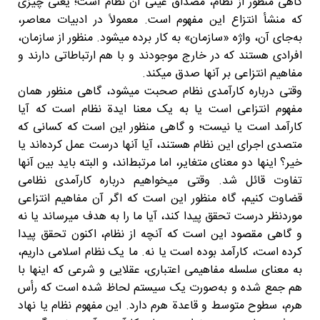
گاهی منظور از نظام، مصداق عینی آن نظام است؛ یعنی چیزی
که منشأ انتزاع این مفهوم است. معمولاً در ادبیات معاصر،
به‌جای آن، واژه «سازمان» به کار برده میشود. منظور از سازمان،
افرادی هستند که در خارج موجودند و با هم ارتباطاتی دارند و
مفاهیم انتزاعی بر آنها صدق میکند.
وقتی درباره کارآمدی نظام صحبت میشود، گاهی منظور همان
مفهوم انتزاعی است یا به یک معنا ایدة نظام است که آیا
کارآمد است یا نیست؛ و گاهی منظور این است که کسانی که
متصدی اجرای این نظام هستند، آیا آنها درست عمل کرده‌اند یا
خیر؟ اینها دو معنای متغایر، اما مرتبط‌اند، و البته باید بین آنها
تفاوت قائل شد. وقتی میخواهیم درباره کارآمدی نظامی
قضاوت کنیم، گاه منظور این است که اگر آن مفاهیم انتزاعی
موردنظر درست تحقق پیدا کند، آیا ما را به هدف میرساند یا نه
و گاهی مقصود این است که آنچه از نظام، اکنون تحقق پیدا
کرده است، کارآمد بوده است یا نه. ما یک نظام اسلامی داریم،
به معنای سلسله مفاهیمی اعتباری، عقلایی و شرعی که اینها با
هم جمع شده و به‌صورت یک سیستم لحاظ شده است که رأس
هرم، سطوح متوسط و قاعدة هرم دارد. این مفهوم نظام یا نهاد