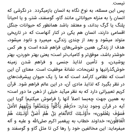
نیست.
پس این مسئله، به نوع نگاه به انسان بازمیگردد. در نگرشی که
انسان را به منزله حیواناتی مانند گاو، گوسفند، شتر، و یا احیاناً
پلنگ یا گرگ بداند، و معتقد باشد همانطور که حیوانات جنگل
اقسامی دارند، انسان هم یکی در کنار آنهاست که در تاریخی
متولد میشود و بعد از چندی زندگی، میمیرد و نابود میشود،
هدف از زندگی همین خوشی‌های فراهم شده است و هر کس
خوشتر باشد، موفق‌تر و کامیاب‌تر است؛ یعنی بهتر خوردن، بهتر
پوشیدن، و تأمین لذایذ جنسی و فراهم شدن زمینه
خوش‌گذرانیها و تفریحات، نشانة موفقیت است. معنای آن این
است که نظامی کارآمد است که ما را یک حیوان پیشرفت‌های
در نظر بگیرد که لذایذ مادی آن، در این عالم فراهم شود. قرآن
کریم تعبیراتی دارد که به نظر میآید خیلی از ذهن ما دور است؛
به همین جهت چه‌بسا اصلاً آنها را فراموش میکنیم! گویا این
آیه در قرآن وجود ندارد: «ذَرْهُمْ یَأْكُلُواْ وَیَتَمَتَّعُواْ وَیُلْهِهِمُ الأَمَلُ
فَسَوْفَ یَعْلَمُون»؛ «أُوْلَـئِكَ کَالأَنْعَامِ بَلْ هُمْ أَضَلُّ أُوْلَـئِكَ هُمُ
الْغَافِلُونَ»؛ خداوند خطاب به پیغمبر اکرم صلی‌الله و علیه و آله
میفرماید: این مخالفین خود را رها کن تا مثل گاو و گوسفند و