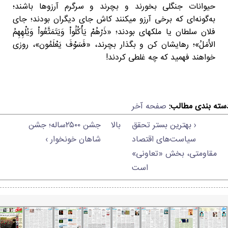
حیوانات جنگلی بخورند و بچرند و سرگرم آرزوها باشند؛
به‌گونه‌ای که برخی آرزو میکنند کاش جای دیگران بودند؛ جای
فلان سلطان یا ملکهای بودند؛ «ذَرْهُمْ یَأْكُلُواْ وَیَتَمَتَّعُواْ وَیُلْهِهِمُ
الأَمَلُ»؛ رهایشان کن و بگذار بچرند، «فَسَوْفَ یَعْلَمُون»، روزی
خواهند فهمید که چه غلطی کردند!
سته بندی مطالب:
صفحه آخر
‹ بهترین بستر تحقق
بالا
جشن ۲۵۰۰ساله؛ جشن
سیاست‌های اقتصاد
شاهان خونخوار ›
مقاومتی، بخش «تعاونی»
است