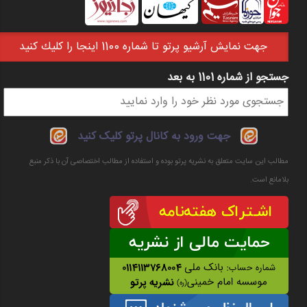
جهت نمايش آرشيو پرتو تا شماره 1100 اينجا را كليك كنيد
جستجو از شماره 1101 به بعد
فرم جستجو
جهت ورود به کانال پرتو کلیک کنید
مطالب این سایت متعلق به نشریه پرتو بوده و استفاده از مطالب اختصاصی آن با ذکر منبع
بلامانع است.