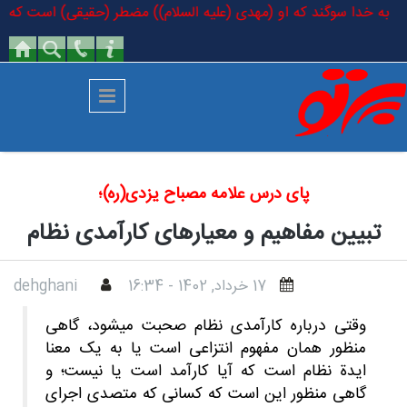
رفتن به محتوای اصلی
ودند: به خدا سوگند که او (مهدی (علیه السلام)) مضطر (حقیقی) است که در ک
پای درس علامه مصباح یزدی(ره)؛
تبیین مفاهیم و معیارهای کارآمدی نظام
17 خرداد, 1402 - 16:34
dehghani
وقتی درباره کارآمدی نظام صحبت میشود، گاهی
منظور همان مفهوم انتزاعی است یا به یک معنا
ایدة نظام است که آیا کارآمد است یا نیست؛ و
گاهی منظور این است که کسانی که متصدی اجرای