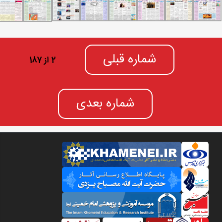
شماره قبلی
2 از 187
شماره بعدی