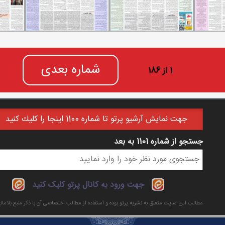
شماره بعدی
1 از 186
جهت نمايش آرشيو پرتو تا شماره 1100 اينجا را كليك كنيد
جستجو از شماره 1101 به بعد
فرم جستجو
جهت ورود به کانال پرتو کلیک کنید
مطالب این سایت متعلق به نشریه پرتو بوده و استفاده از مطالب اختصاصی آن با ذکر منبع بلاما