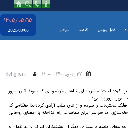
1405/05/15
اه
فصل رویش
اقتصاد
سیاسی
2026/08/06
27 بهمن, 1401 - 16:00
dehghani
مر شاه، دولت ایران به مناسبت سالروز جشن ۲۵۰۰ساله، در سراسر کشور جشن بپا کرده است! جشن برای شاهان خونخواری که نمونۀ آنان امروز
تْک محترمات را نموده و از آنان سلب آزادی کرده‌اند! هنگامی که
نه‌سازی، در سراسر ایران تظاهرات راه انداخته با امضای روحانی
ه‌های علمیه و بسیاری دیگر از روشنفکران ایرانی را به زندان و