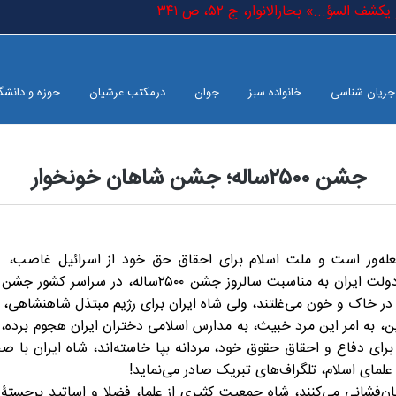
السؤ...» بحارالانوار، ج ٥٢، ص ٣٤١
جریان شناسی
خانواده سبز
جوان
درمکتب عرشیان
حوزه و دانشگ
جشن ۲۵۰۰ساله؛ جشن شاهان خونخوار
ه‌ور است و ملت اسلام برای احقاق حق خود از اسرائیل غاصب،
جان‌برکف نهاده در میدان‌های نبرد فداکاری می‌کنند، به ا
یم مبتذل شاهنشاهی، جشن‌وسرور بپا می‌کند!
، به امر این مرد خبیث، به مدارس اسلامی دختران ایران هجوم برده، هَ
برای دفاع و احقاق حقوق خود، مردانه بپا خاسته‌اند، شاه ایران با صح
لمای اسلام، تلگراف‌های تبریک صادر می‌نماید!
شانی می‌کنند، شاه جمعیت کثیری از علما، فضلا و اساتید برجستۀ حوز