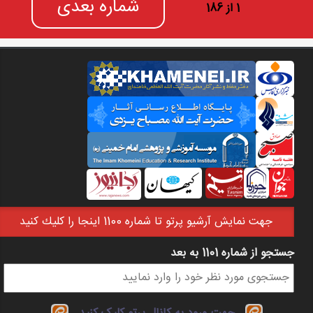
شماره بعدی
1 از 186
جهت نمايش آرشيو پرتو تا شماره 1100 اينجا را كليك كنيد
جستجو از شماره 1101 به بعد
فرم جستجو