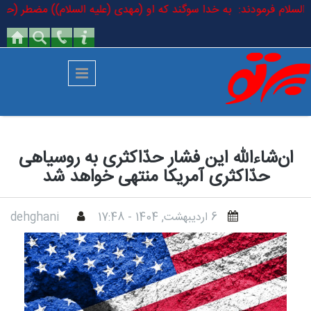
رفتن به محتوای اصلی
لیه السلام فرمودند: به خدا سوگند که او (مهدی (علیه السلام)) مضطر (حقیق
ان‌شاءالله این فشار حدّاکثری به روسیاهی
حدّاکثری آمریکا منتهی خواهد شد
6 ارديبهشت, 1404 - 17:48
dehghani