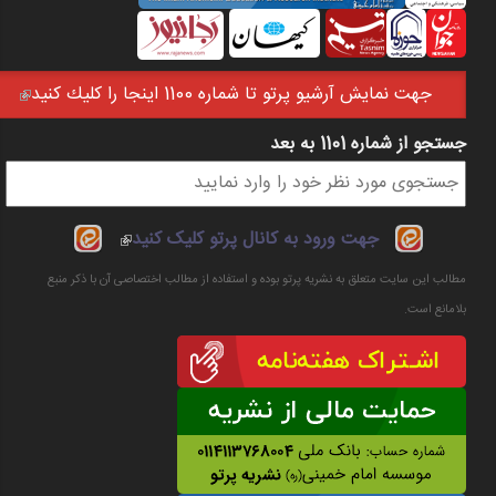
جهت نمايش آرشيو پرتو تا شماره 1100 اينجا را كليك كنيد
(link is external)
جستجو از شماره 1101 به بعد
فرم جستجو
(link is
جهت ورود به کانال پرتو کلیک کنید
external)
مطالب این سایت متعلق به نشریه پرتو بوده و استفاده از مطالب اختصاصی آن با ذکر منبع
بلامانع است.