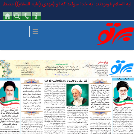
رفتن به محتوای اصلی
ر علیه السلام فرمودند: به خدا سوگند که او (مهدی (علیه السلام)) مضطر (ح