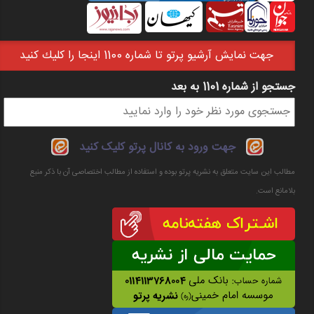
جهت نمايش آرشيو پرتو تا شماره 1100 اينجا را كليك كنيد
جستجو از شماره 1101 به بعد
فرم جستجو
جهت ورود به کانال پرتو کلیک کنید
مطالب این سایت متعلق به نشریه پرتو بوده و استفاده از مطالب اختصاصی آن با ذکر منبع
بلامانع است.