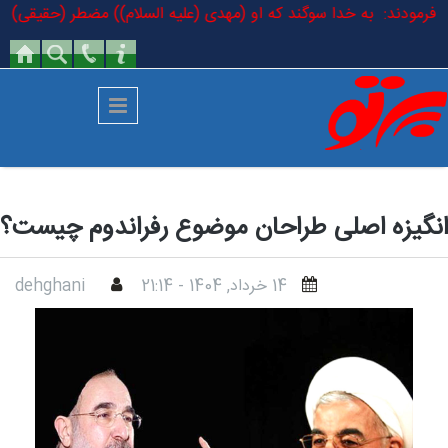
رفتن به محتوای اصلی
لسلام فرمودند: به خدا سوگند که او (مهدی (علیه السلام)) مضطر (حقیقی) اس
انگیزه اصلی طراحان موضوع رفراندوم چیست؟
14 خرداد, 1404 - 21:14
dehghani