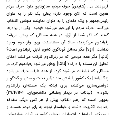
فرمودند: «... (شنیدن) حرف مردم، سازوکاری دارد. حرف مردم
همین است که الان وجود دارد؛ یعنی یک نفر را به عنوان
رئیس‌جمهور و یک عدّه‌ای را به عنوان نماینده مجلس انتخاب
می‌کنند. حرف مردم را این‌جور می‌شود فهمید. یکی از برادرها
گفتند که اگر شما از اوّل، در همه مسائلی که پیش می‌آمد
رفراندوم می‌کردید، حالا آن حسّاسیّت روی رفراندوم وجود
نداشت. [اوّلا] مگر مسائل گوناگون کشور، قابل رفراندوم است؟
[ثانیا] مگر همه مردمی که در رفراندوم شرکت می‌کنند، امکان
تحلیل آن مسئله را دارند؟ [ثالثا] چطور می‌شود رفراندوم کرد، در
مسائلی که تبلیغات می‌شود کرد، از همه طرف، حرف می‌شود
زد؟ [رابعا] یک کشور را شش ماه درگیر بحث و جدل و گفتگو و
دوقطبی‌سازی می‌کنند، برای اینکه یک مسئله‌ای رفراندوم
بشود.» (بیانات در دیدار رمضانی دانشجویان، ۲۹/۴/۱۴۰۲)
بدیهی است که رهبر انقلاب بیش از هر کس دیگر، دغدغه
رضایت اکثریت داشته و خواستار توجه به رای مردم هستند و
این نکته را بارها در انتخابات مختلف کشور به اثبات رسانده‌اند.