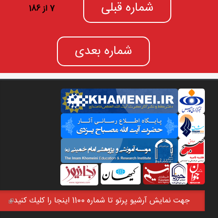
شماره قبلی
7 از 186
شماره بعدی
جهت نمايش آرشيو پرتو تا شماره 1100 اينجا را كليك كنيد
(link is external)