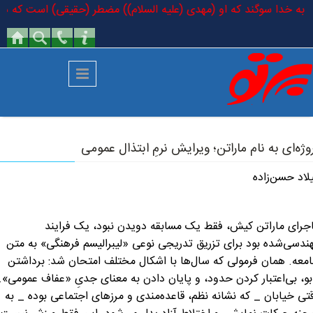
رفتن به محتوای اصلی
ند: به خدا سوگند که او (مهدی (علیه السلام)) مضطر (حقیقی) است که در کتا
وژه‌ای به نام ماراتن؛ ویرایش نرمِ ابتذال عمومی
لاد حسن‌زاده
جرای ماراتن کیش، فقط یک مسابقه دویدن نبود، یک فرایند
ندسی‌شده بود برای تزریق تدریجی نوعی «لیبرالیسم فرهنگی» به متن
معه. همان فرمولی که سال‌ها با اشکال مختلف امتحان شد: برداشتن
بو، بی‌اعتبار کردن حدود، و پایان دادن به معنای جدیِ «عفاف عمومی».
تی خیابان _ که نشانه نظم، قاعده‌مندی و مرزهای اجتماعی بوده _ به