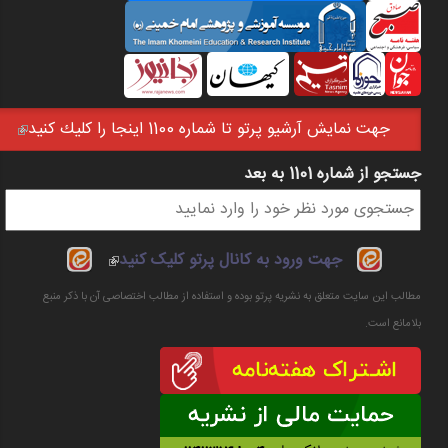
جهت نمايش آرشيو پرتو تا شماره 1100 اينجا را كليك كنيد
(link is external)
جستجو از شماره 1101 به بعد
فرم جستجو
(link is
جهت ورود به کانال پرتو کلیک کنید
external)
مطالب این سایت متعلق به نشریه پرتو بوده و استفاده از مطالب اختصاصی آن با ذکر منبع
بلامانع است.