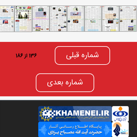
شماره قبلی
136 از 186
شماره بعدی