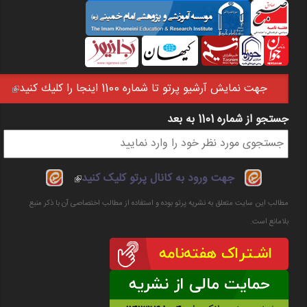
جهت نمايش آرشيو پرتو تا شماره 1100 اينجا را كليك كنيد
(link is external)
جستجو از شماره 1101 به بعد
فرم جستجو
(link is
جهت ورود به کانال پرتو کلیک کنید
external)
مطالب این سایت متعلق به نشریه پرتو بوده و استفاده از مطالب اختصاصی آن با ذکر منبع
بلامانع است.