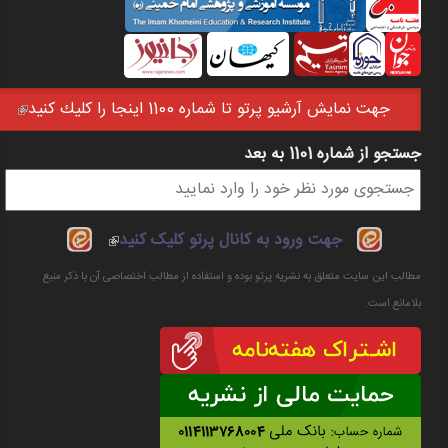
جهت نمايش آرشيو پرتو تا شماره 1100 اينجا را كليك كنيد
(link is external)
جستجو از شماره 1101 به بعد
فرم جستجو
(link is
جهت ورود به کانال پرتو کلیک کنید
external)
مطالب این سایت متعلق به نشریه پرتو بوده و استفاده از مطالب اختصاصی آن با ذکر منبع
بلامانع است.