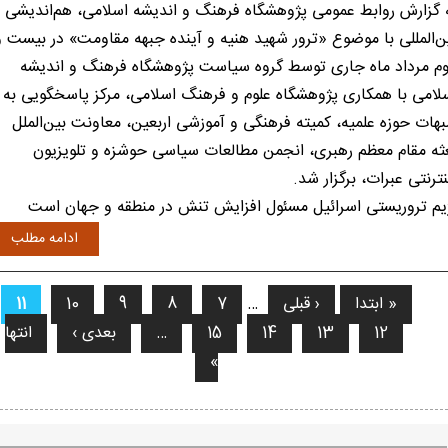
 گزارش روابط عمومی پژوهشگاه فرهنگ و اندیشه اسلامی، هم‌اندیشی
ن‌المللی با موضوع «ترور شهید هنیه و آینده جبهه مقاومت» در بیست و
م مرداد ماه جاری توسط گروه سیاست پژوهشگاه فرهنگ و اندیشه
لامی با همکاری پژوهشگاه علوم و فرهنگ اسلامی، مرکز پاسخگویی به
هات حوزه علمیه، کمیته فرهنگی و آموزشی اربعین، معاونت بین‌الملل
ثه مقام معظم رهبری، انجمن مطالعات سیاسی حوشزه و تلویزیون
نترنتی عبرات، برگزار شد.
یم تروریستی اسرائیل مسئول افزایش تنش در منطقه و جهان است
ادامه مطلب
« ابتدا
‹ قبلی
…
7
8
9
10
11
فحه‌ها
12
13
14
15
…
بعدی ›
انتها
»