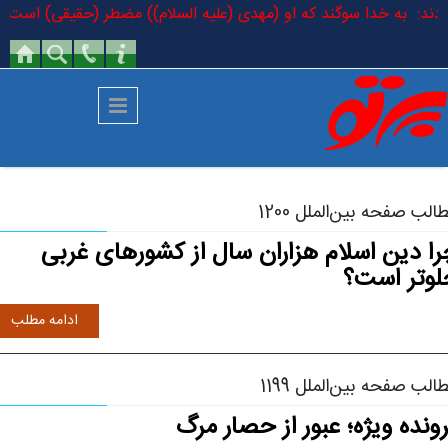
رفتن به محتوای اصلی
فرمودند: به خدا سوگند که او (مهدی (علیه السلام)) مضطر (حقیقی) است که د
الب صفحه بین‌الملل 1200
را دین اسلام هزاران سال از کشورهای غربی
لوتر است؟
ادامه مطلب
الب صفحه بین‌الملل 1199
ونده ویژه؛ عبور از حصار مرگ