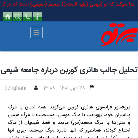
رفتن به محتوای اصلی
ه خدا سوگند که او (مهدی (علیه السلام)) مضطر (حقیقی) است که در کتاب خدا
تحلیل جالب هانری کوربن درباره جامعه شیعی
28 مهر, 1401 - 13:08
dehghani
پروفسور فرانسوی هانری کوربن می‌گوید: همه ادیان با مرگ
پیامبران خود، یهودیت با مرگ موسی، مسیحیت با مرگ عیسی
و سنی‌ها با مرگ محمد(ص) مردند و فقط شیعیان از مرگ
امتناع کردند، همانطور که آنها نامزد مرگ نیستند؛ چون آنها