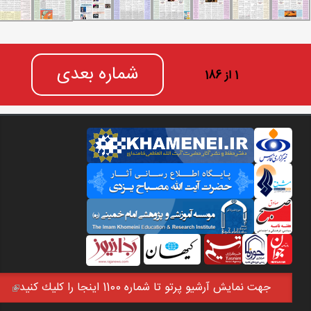
شماره بعدی
1 از 186
جهت نمايش آرشيو پرتو تا شماره 1100 اينجا را كليك كنيد
(link is external)