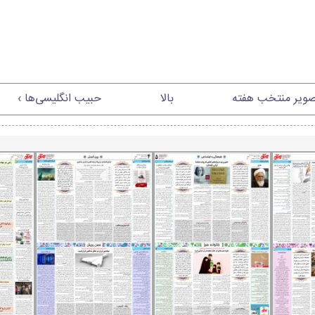
صویر منتخب هفته
بالا
حبیب انگلیسی‌ها ›