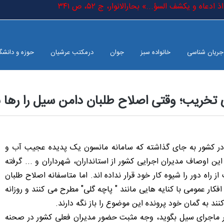
اه و یکشف السؤ...» بحارالانوار، ج ٥٢، ص ٣٤١
جریان شناسی
خانواده سبز
جوان
درمکتب عرشیان
حوزه و دانشگ
ی تخریب؛ وقتی اصلاح طلبان دامن سیل را رها ن
 در کشور به جای گذاشته که سامانه مانسون یک پدیده عجیب آب و
ن اوصاف مدیران اجرایی کشور از استانداران، شهرداران و ... گرفته
ه دور را شیوه کار خود قرار نداده اند. اما متاسفانه اصلاح طلبان
ار عمومی با کنایه هایی مانند " پاچه گلی" مطرح می کنند و روزانه
ند به گمان خود پرونده این موضوع را باز نگه دارند.
ر ماجرای سیل بگوید، وجه مثبت حضور مدیران فعلی کشور در صحنه