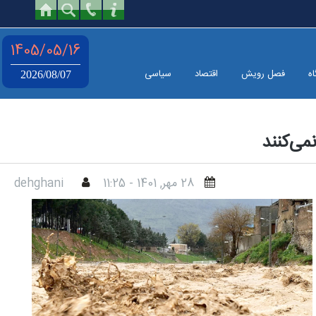
1405/05/16
اه
فصل رویش
اقتصاد
سیاسی
2026/08/07
می‌کنند
28 مهر, 1401 - 11:25
dehghani